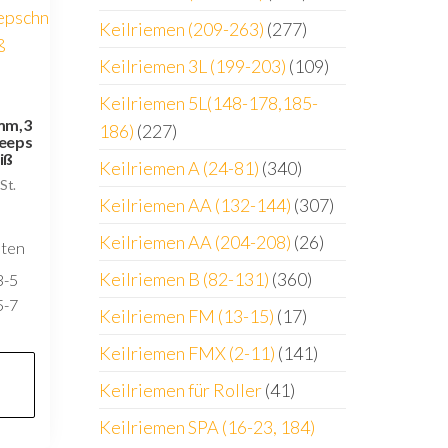
Keilriemen (209-263)
(277)
Keilriemen 3L (199-203)
(109)
Keilriemen 5L(148-178,185-
4mm,3
186)
(227)
Reeps
iß
Keilriemen A (24-81)
(340)
St.
Keilriemen AA (132-144)
(307)
Keilriemen AA (204-208)
(26)
sten
Keilriemen B (82-131)
(360)
3-5
5-7
Keilriemen FM (13-15)
(17)
Keilriemen FMX (2-11)
(141)
Keilriemen für Roller
(41)
Keilriemen SPA (16-23, 184)