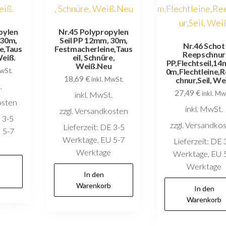
pylen
Nr.45 Polypropylen
 30m,
Seil PP 12mm, 30m,
Nr.46 Schot
e,Taus
Festmacherleine,Taus
Reepschnur
Weiß.
eil, Schnüre,
PP,Flechtseil,1
Weiß.Neu
MwSt.
0m,Flechtleine,
18,69
€
inkl. MwSt.
chnur,Seil, We
.
27,49
€
inkl. Mw
inkl. MwSt.
osten
inkl. MwSt.
zzgl. Versandkosten
 3-5
zzgl. Versandko
Lieferzeit:
DE 3-5
 5-7
Werktage, EU 5-7
Lieferzeit:
DE 
e
Werktage
Werktage, EU 
Werktage
In den
b
Warenkorb
In den
Warenkorb