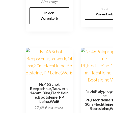
Werktage
In den
In den
Warenkor
Warenkorb
Nr.46 Schot
Reepschnur,Tauwerk,
Nr.46Polypropy
14mm,30m,Flechtlein
ne
e,Bootsleine, PP
PP,Flechtleine
Leine,Weiß
30m,Flechtleine
27,49
€
inkl. MwSt.
Bootsleine,