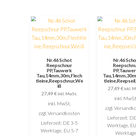
Nr.46 Schot
Nr.46 Sch
Reepschnur
Reepschn
PP,Tauwerk
PP,Tauwer
Tau,14mm,30m,Flech
Tau,14mm,30m,
tleine,Reepschnur,We
tleine,Reepsei
iß
27,49
€
inkl. 
27,49
€
inkl. MwSt.
inkl. MwSt
inkl. MwSt.
zzgl. Versandk
zzgl. Versandkosten
Lieferzeit:
DE
Lieferzeit:
DE 3-5
Werktage, EU
Werktage, EU 5-7
Werktag