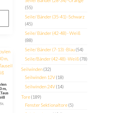
Seile/ Bänder (28-34) -Orange
(55)
Seile/ Bänder (35-41) -Schwarz
(45)
Seile/ Bänder (42-48) - Weiß
(88)
Seile/ Bänder (7-13) -Blau
(54)
Seile/Bänder (42-48) -Weiß
(78)
Seilwinden
(32)
Seilwinden 12V
(18)
ylen
Seilwinden 24V
(14)
0 m,
,Taus
Tore
(189)
eiß
St.
Fenster Sektionaltore
(5)