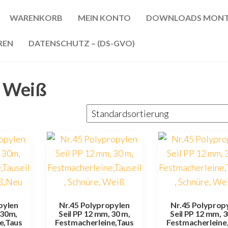
WARENKORB
MEIN KONTO
DOWNLOADS MONT
REN
DATENSCHUTZ – (DS-GVO)
- Weiß
pylen
Nr.45 Polypropylen
Nr.45 Polyprop
 30m,
Seil PP 12 mm, 30 m,
Seil PP 12 mm, 3
e,Taus
Festmacherleine,Taus
Festmacherleine