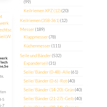
(99)
Keilriemen XPZ (12)
(20)
Keilriemen (358-361)
(12)
Messer
(189)
Klappmesser
(78)
Küchenmesser
(111)
Seile und Bänder
(532)
werk
lech
Expanderseil
(31)
ne,Se
Seile/ Bänder (0-48) -Alle
(61)
St.
Seile/ Bänder (0-6) -Rot
(40)
Seile/ Bänder (14-20) -Grün
(40)
sten
Seile/ Bänder (21-27) -Gelb
(40)
3-5
5-7