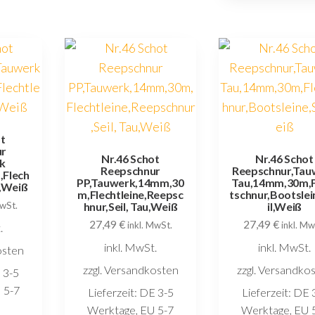
ot
ur
Nr.46 Schot
Nr.46 Schot
k
Reepschnur
Reepschnur,Tau
Flech
PP,Tauwerk,14mm,30
Tau,14mm,30m,F
l,Weiß
m,Flechtleine,Reepsc
tschnur,Bootslei
MwSt.
hnur,Seil, Tau,Weiß
il,Weiß
27,49
€
27,49
€
inkl. MwSt.
inkl. Mw
.
inkl. MwSt.
inkl. MwSt.
osten
zzgl. Versandkosten
zzgl. Versandko
 3-5
 5-7
Lieferzeit:
DE 3-5
Lieferzeit:
DE 
e
Werktage, EU 5-7
Werktage, EU 