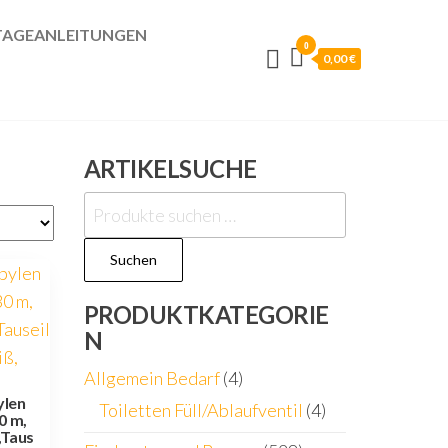
AGEANLEITUNGEN
0
0,00 €
ARTIKELSUCHE
Suchen
nach:
Suchen
PRODUKTKATEGORIE
N
Allgemein Bedarf
(4)
ylen
Toiletten Füll/Ablaufventil
(4)
0 m,
,Taus