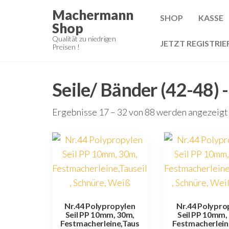
Zum
Machermann
SHOP
KASSE
Inhalt
Shop
springen
Qualität zu niedrigen
JETZT REGISTRIE
Preisen !
Seile/ Bänder (42-48) 
Ergebnisse 17 – 32 von 88 werden angezeigt
Nr.44 Polypropylen
Nr.44 Polypro
Seil PP 10mm, 30m,
Seil PP 10mm,
Festmacherleine,Taus
Festmacherlein