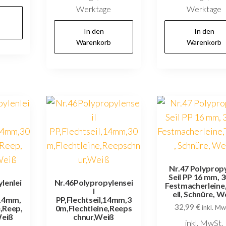
Werktage
Werktage
b
In den
In den
Warenkorb
Warenkorb
Nr.47 Polyprop
Seil PP 16 mm, 3
lenlei
Nr.46Polypropylensei
Festmacherleine
l
eil, Schnüre, W
,14mm,
PP,Flechtseil,14mm,3
32,99
€
,Reep,
0m,Flechtleine,Reeps
inkl. Mw
Weiß
chnur,Weiß
inkl. MwSt.