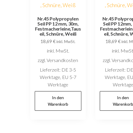
Nr.45 Polypropylen
Nr.45 Polypro
Seil PP 12 mm, 30m,
Seil PP 12mm,
Festmacherleine,Taus
Festmacherlein
eil, Schnüre, Weiß
eil, Schnüre, 
18,69
€
18,69
€
inkl. MwSt.
inkl. 
inkl. MwSt.
inkl. MwSt
zzgl. Versandkosten
zzgl. Versandk
Lieferzeit:
DE 3-5
Lieferzeit:
DE
Werktage, EU 5-7
Werktage, EU
Werktage
Werktag
In den
In den
Warenkorb
Warenkor