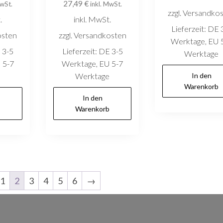
27,49
€
MwSt.
inkl. MwSt.
zzgl. Versandko
.
inkl. MwSt.
Lieferzeit:
DE 
osten
zzgl. Versandkosten
Werktage, EU 
 3-5
Lieferzeit:
DE 3-5
Werktage
 5-7
Werktage, EU 5-7
e
Werktage
In den
Warenkorb
In den
b
Warenkorb
1
2
3
4
5
6
→