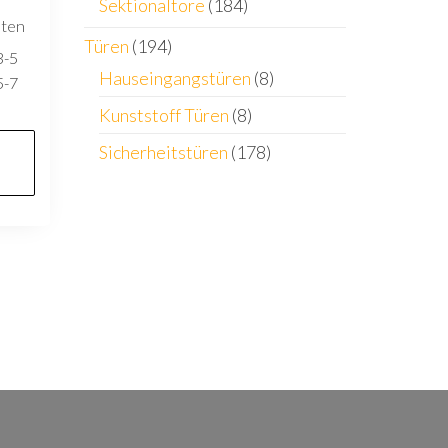
Sektionaltore
(184)
sten
Türen
(194)
3-5
Hauseingangstüren
(8)
5-7
Kunststoff Türen
(8)
Sicherheitstüren
(178)