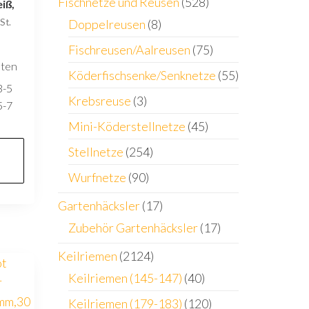
Fischnetze und Reusen
(528)
eiß,
St.
Doppelreusen
(8)
Fischreusen/Aalreusen
(75)
sten
Köderfischsenke/Senknetze
(55)
3-5
Krebsreuse
(3)
5-7
Mini-Köderstellnetze
(45)
Stellnetze
(254)
Wurfnetze
(90)
Gartenhäcksler
(17)
Zubehör Gartenhäcksler
(17)
Keilriemen
(2124)
Keilriemen (145-147)
(40)
Keilriemen (179-183)
(120)