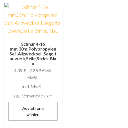
können
au
auf
D
der
O
Produktseite
k
gewählt
au
werden
d
Schnur 4-16
mm,30m,Polypropylen
P
Seil,Allzweckseil,Segelt
g
auwerk,Seile,Strick,Bla
u
w
4,39
€
–
32,99
€
inkl.
MwSt.
inkl. MwSt.
zzgl. Versandkosten
Dieses
Ausführung
Produkt
wählen
weist