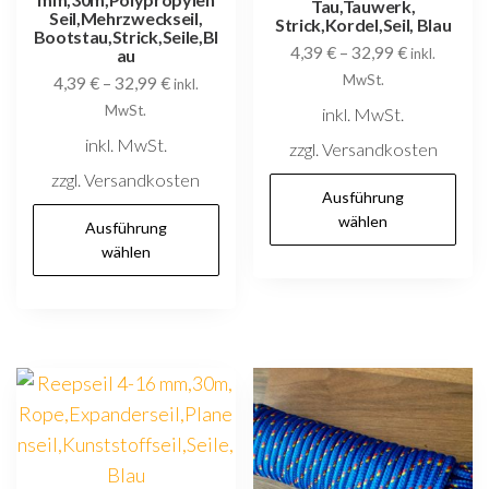
Tau,Tauwerk,
Seil,Mehrzweckseil,
Strick,Kordel,Seil, Blau
Bootstau,Strick,Seile,Bl
4,39
€
–
32,99
€
au
inkl.
MwSt.
4,39
€
–
32,99
€
inkl.
MwSt.
inkl. MwSt.
inkl. MwSt.
zzgl. Versandkosten
zzgl. Versandkosten
D
Ausführung
Dieses
P
wählen
Ausführung
Produkt
w
wählen
weist
m
mehrere
V
Varianten
au
auf.
D
Die
O
Optionen
k
können
au
auf
d