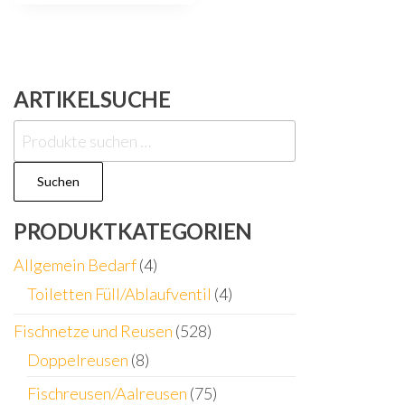
mehrere
Varianten
auf.
Die
ARTIKELSUCHE
Optionen
können
Suchen
auf
nach:
der
Suchen
Produktseite
PRODUKTKATEGORIEN
gewählt
werden
Allgemein Bedarf
(4)
Toiletten Füll/Ablaufventil
(4)
Fischnetze und Reusen
(528)
Doppelreusen
(8)
Fischreusen/Aalreusen
(75)