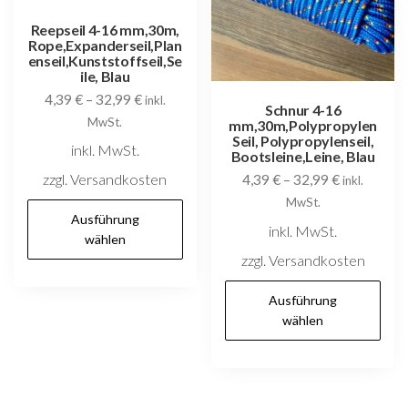
der
P
Reepseil 4-16 mm,30m,
Rope,Expanderseil,Plan
Produktseite
g
enseil,Kunststoffseil,Se
gewählt
w
ile, Blau
4,39
€
–
32,99
€
werden
inkl.
Schnur 4-16
MwSt.
mm,30m,Polypropylen
Seil, Polypropylenseil,
inkl. MwSt.
Bootsleine,Leine, Blau
zzgl. Versandkosten
4,39
€
–
32,99
€
inkl.
MwSt.
Dieses
Ausführung
inkl. MwSt.
Produkt
wählen
weist
zzgl. Versandkosten
mehrere
D
Ausführung
Varianten
P
wählen
auf.
w
Die
m
Optionen
V