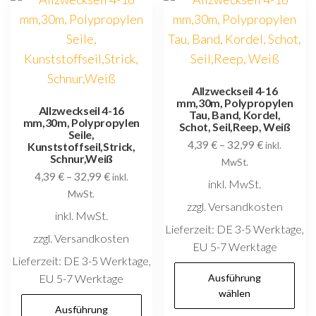
Die
k
Optionen
au
können
d
auf
P
der
Allzweckseil 4-16
g
mm,30m, Polypropylen
Produktseite
Allzweckseil 4-16
w
Tau, Band, Kordel,
mm,30m, Polypropylen
gewählt
Schot, Seil,Reep, Weiß
Seile,
4,39
€
–
32,99
€
werden
Kunststoffseil,Strick,
inkl.
Schnur,Weiß
MwSt.
4,39
€
–
32,99
€
inkl.
inkl. MwSt.
MwSt.
zzgl. Versandkosten
inkl. MwSt.
Lieferzeit:
DE 3-5 Werktage,
zzgl. Versandkosten
EU 5-7 Werktage
Lieferzeit:
DE 3-5 Werktage,
D
EU 5-7 Werktage
Ausführung
P
wählen
Dieses
w
Ausführung