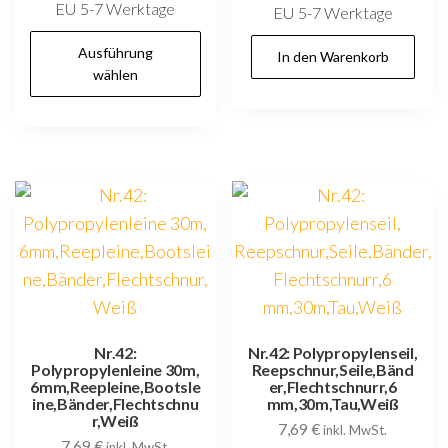
EU 5-7 Werktage
EU 5-7 Werktage
Dieses
Ausführung
In den Warenkorb
Produkt
wählen
weist
mehrere
Varianten
auf.
Die
Optionen
können
auf
der
Produktseite
Nr.42:
Nr.42: Polypropylenseil,
Polypropylenleine 30m,
Reepschnur,Seile,Bänd
gewählt
6mm,Reepleine,Bootsle
er,Flechtschnurr,6
werden
ine,Bänder,Flechtschnu
mm,30m,Tau,Weiß
r,Weiß
7,69
€
inkl. MwSt.
7,69
€
inkl. MwSt.