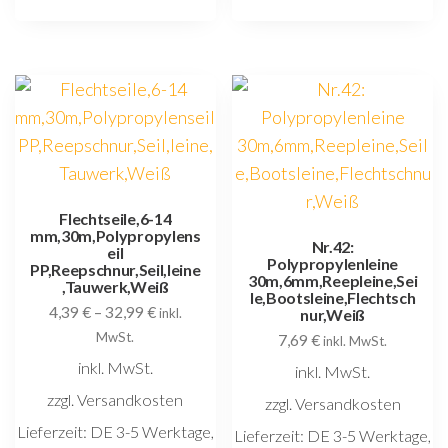
mehrere
m
Varianten
V
auf.
au
Die
D
Optionen
O
können
k
auf
au
der
d
Flechtseile,6-14
mm,30m,Polypropylens
Produktseite
P
Nr.42:
eil
Polypropylenleine
gewählt
g
PP,Reepschnur,Seil,leine
30m,6mm,Reepleine,Sei
,Tauwerk,Weiß
werden
w
le,Bootsleine,Flechtsch
4,39
€
–
32,99
€
inkl.
nur,Weiß
MwSt.
7,69
€
inkl. MwSt.
inkl. MwSt.
inkl. MwSt.
zzgl. Versandkosten
zzgl. Versandkosten
Lieferzeit:
DE 3-5 Werktage,
Lieferzeit:
DE 3-5 Werktage,