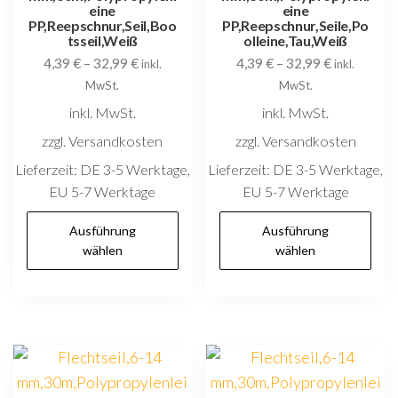
eine
eine
w
PP,Reepschnur,Seil,Boo
PP,Reepschnur,Seile,Po
tsseil,Weiß
olleine,Tau,Weiß
4,39
€
–
32,99
€
4,39
€
–
32,99
€
inkl.
inkl.
MwSt.
MwSt.
inkl. MwSt.
inkl. MwSt.
zzgl. Versandkosten
zzgl. Versandkosten
Lieferzeit:
DE 3-5 Werktage,
Lieferzeit:
DE 3-5 Werktage,
EU 5-7 Werktage
EU 5-7 Werktage
Dieses
D
Ausführung
Ausführung
Produkt
P
wählen
wählen
weist
w
mehrere
m
Varianten
V
auf.
au
Die
D
Optionen
O