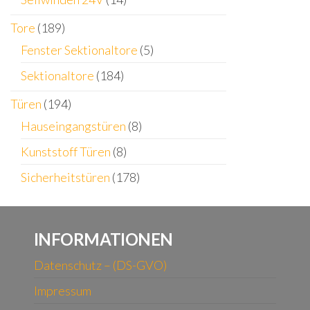
Tore
(189)
Fenster Sektionaltore
(5)
Sektionaltore
(184)
Türen
(194)
Hauseingangstüren
(8)
Kunststoff Türen
(8)
Sicherheitstüren
(178)
INFORMATIONEN
Datenschutz – (DS-GVO)
Impressum