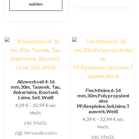
Produkt
wählen
m
weist
V
mehrere
au
Varianten
D
auf.
O
Die
k
Optionen
au
können
d
auf
P
der
Allzweckseil 4-16
g
mm,30m, Tauwek, Tau,
Produktseite
Flechtleine,6-14
w
Ankerleine, Bootseil,
mm,30m,Polypropylenl
gewählt
Leine, Seil, Weiß
eine
4,39
€
–
32,99
€
werden
inkl.
PP,Reepleine,Seil,leine,T
auwerk,Weiß
MwSt.
4,39
€
–
32,99
€
inkl.
inkl. MwSt.
MwSt.
zzgl. Versandkosten
inkl. MwSt.