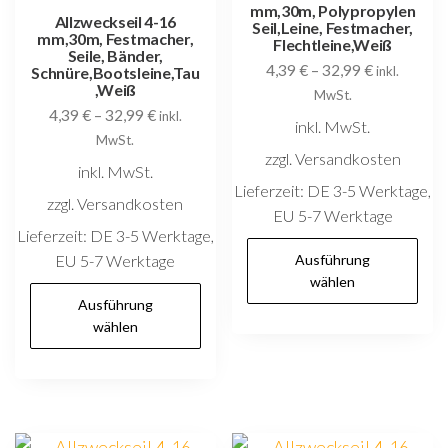
mm,30m, Polypropylen
Allzweckseil 4-16
Seil,Leine, Festmacher,
mm,30m, Festmacher,
Flechtleine,Weiß
Seile, Bänder,
4,39
€
–
32,99
€
Schnüre,Bootsleine,Tau
inkl.
,Weiß
MwSt.
4,39
€
–
32,99
€
inkl.
inkl. MwSt.
MwSt.
zzgl. Versandkosten
inkl. MwSt.
Lieferzeit:
DE 3-5 Werktage,
zzgl. Versandkosten
EU 5-7 Werktage
Lieferzeit:
DE 3-5 Werktage,
D
EU 5-7 Werktage
Ausführung
P
wählen
Dieses
w
Ausführung
Produkt
wählen
m
weist
V
mehrere
au
Varianten
D
auf.
O