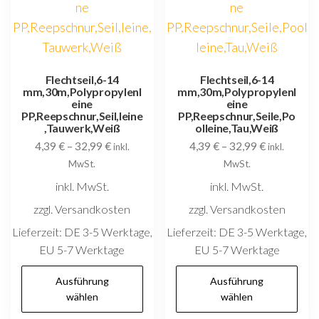
können
k
auf
au
der
d
Produktseite
P
Flechtseil,6-14
Flechtseil,6-14
mm,30m,Polypropylenl
mm,30m,Polypropylenl
gewählt
g
eine
eine
werden
w
PP,Reepschnur,Seil,leine
PP,Reepschnur,Seile,Po
,Tauwerk,Weiß
olleine,Tau,Weiß
4,39
€
–
32,99
€
4,39
€
–
32,99
€
inkl.
inkl.
MwSt.
MwSt.
inkl. MwSt.
inkl. MwSt.
zzgl. Versandkosten
zzgl. Versandkosten
Lieferzeit:
DE 3-5 Werktage,
Lieferzeit:
DE 3-5 Werktage,
EU 5-7 Werktage
EU 5-7 Werktage
Dieses
D
Ausführung
Ausführung
Produkt
P
wählen
wählen
weist
w