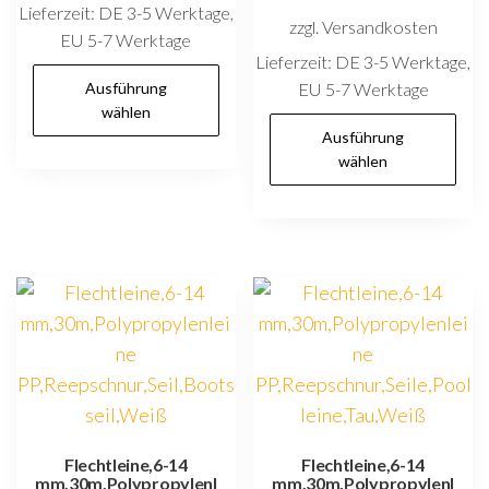
Lieferzeit:
DE 3-5 Werktage,
zzgl. Versandkosten
EU 5-7 Werktage
Lieferzeit:
DE 3-5 Werktage,
Dieses
Ausführung
EU 5-7 Werktage
Produkt
wählen
D
weist
Ausführung
P
wählen
mehrere
w
Varianten
m
auf.
V
Die
au
Optionen
D
können
O
auf
k
der
au
Produktseite
d
gewählt
P
Flechtleine,6-14
Flechtleine,6-14
werden
mm,30m,Polypropylenl
mm,30m,Polypropylenl
g