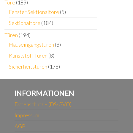
Tore
(189)
Fenster Sektionaltore
(5)
Sektionaltore
(184)
Türen
(194)
Hauseingangstüren
(8)
Kunststoff Türen
(8)
Sicherheitstüren
(178)
INFORMATIONEN
Datenschutz – (DS-GVO)
Impressum
AGB