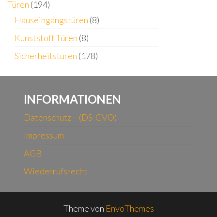
Türen
(194)
Hauseingangstüren
(8)
Kunststoff Türen
(8)
Sicherheitstüren
(178)
INFORMATIONEN
Datenschutz – (DS-GVO)
Impressum
AGB
Wiederrufsrecht
Theme von
EnvoThemes