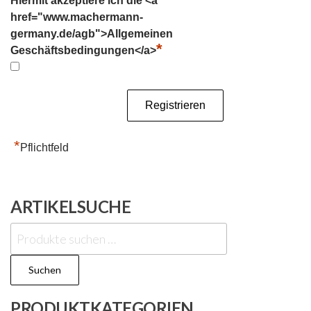
Hiermit akzeptiere ich die <a
href="www.machermann-
germany.de/agb">Allgemeinen
*
Geschäftsbedingungen</a>
*
Pflichtfeld
ARTIKELSUCHE
Suchen
nach:
Suchen
PRODUKTKATEGORIEN