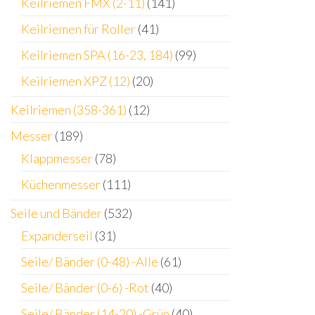
Keilriemen FMX (2-11)
(141)
Keilriemen für Roller
(41)
Keilriemen SPA (16-23, 184)
(99)
Keilriemen XPZ (12)
(20)
Keilriemen (358-361)
(12)
Messer
(189)
Klappmesser
(78)
Küchenmesser
(111)
Seile und Bänder
(532)
Expanderseil
(31)
Seile/ Bänder (0-48) -Alle
(61)
Seile/ Bänder (0-6) -Rot
(40)
Seile/ Bänder (14-20) -Grün
(40)