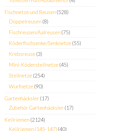
Toiletten Füll/Ablaufventil
(4)
Fischnetze und Reusen
(528)
Doppelreusen
(8)
Fischreusen/Aalreusen
(75)
Köderfischsenke/Senknetze
(55)
Krebsreuse
(3)
Mini-Köderstellnetze
(45)
Stellnetze
(254)
Wurfnetze
(90)
Gartenhäcksler
(17)
Zubehör Gartenhäcksler
(17)
Keilriemen
(2124)
Keilriemen (145-147)
(40)