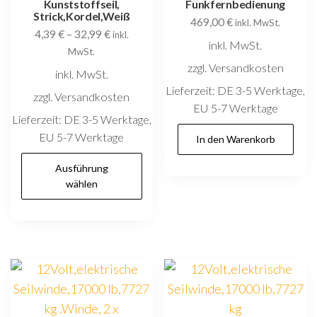
Kunststoffseil,
Funkfernbedienung
Strick,Kordel,Weiß
469,00
€
inkl. MwSt.
4,39
€
–
32,99
€
inkl.
inkl. MwSt.
MwSt.
zzgl. Versandkosten
inkl. MwSt.
Lieferzeit:
DE 3-5 Werktage,
zzgl. Versandkosten
EU 5-7 Werktage
Lieferzeit:
DE 3-5 Werktage,
EU 5-7 Werktage
In den Warenkorb
Dieses
Ausführung
Produkt
wählen
weist
mehrere
Varianten
auf.
Die
Optionen
können