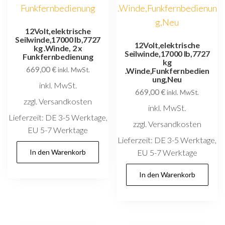
auf
der
12Volt,elektrische
Seilwinde,17000 lb,7727
Produktseite
12Volt,elektrische
kg .Winde, 2 x
Seilwinde,17000 lb,7727
gewählt
Funkfernbedienung
kg
669,00
€
werden
inkl. MwSt.
.Winde,Funkfernbedien
ung,Neu
inkl. MwSt.
669,00
€
inkl. MwSt.
zzgl. Versandkosten
inkl. MwSt.
Lieferzeit:
DE 3-5 Werktage,
zzgl. Versandkosten
EU 5-7 Werktage
Lieferzeit:
DE 3-5 Werktage,
In den Warenkorb
EU 5-7 Werktage
In den Warenkorb