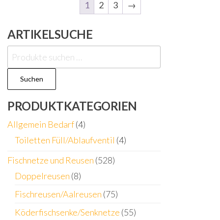
1
2
3
→
ARTIKELSUCHE
Suchen
nach:
Suchen
PRODUKTKATEGORIEN
Allgemein Bedarf
(4)
Toiletten Füll/Ablaufventil
(4)
Fischnetze und Reusen
(528)
Doppelreusen
(8)
Fischreusen/Aalreusen
(75)
Köderfischsenke/Senknetze
(55)