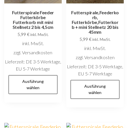
Futterspirale Feeder
Futterspirale,Feederko
Futterkörbe
rb,
Futterkorb mit mini
Futterkörbe,Futterkor
Stellnetz 2 bis 4,5cm
b + mini Stellnetz 20 bis
45mm
5,99
€
inkl. MwSt.
5,99
€
inkl. MwSt.
inkl. MwSt.
inkl. MwSt.
zzgl. Versandkosten
zzgl. Versandkosten
Lieferzeit:
DE 3-5 Werktage,
Lieferzeit:
DE 3-5 Werktage,
EU 5-7 Werktage
EU 5-7 Werktage
Dieses
Ausführung
D
Produkt
Ausführung
wählen
P
wählen
weist
w
mehrere
m
Varianten
V
auf.
au
Die