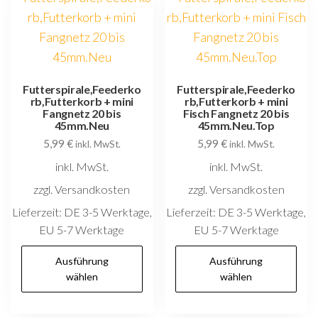
D
Optionen
O
können
k
auf
au
der
d
Futterspirale,Feederko
Futterspirale,Feederko
Produktseite
rb,Futterkorb + mini
rb,Futterkorb + mini
P
gewählt
Fangnetz 20 bis
Fisch Fangnetz 20 bis
g
45mm.Neu
45mm.Neu.Top
werden
5,99
€
5,99
€
w
inkl. MwSt.
inkl. MwSt.
inkl. MwSt.
inkl. MwSt.
zzgl. Versandkosten
zzgl. Versandkosten
Lieferzeit:
DE 3-5 Werktage,
Lieferzeit:
DE 3-5 Werktage,
EU 5-7 Werktage
EU 5-7 Werktage
Dieses
D
Ausführung
Ausführung
Produkt
P
wählen
wählen
weist
w
mehrere
m