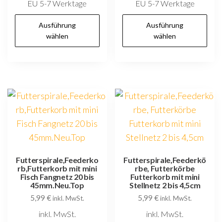
EU 5-7 Werktage
EU 5-7 Werktage
Dieses
D
Ausführung
Ausführung
Produkt
P
wählen
wählen
weist
w
mehrere
m
Varianten
V
auf.
au
Die
D
Optionen
O
können
k
auf
au
der
d
Futterspirale,Feederko
Futterspirale,Feederkö
rb,Futterkorb mit mini
rbe, Futterkörbe
Produktseite
P
Fisch Fangnetz 20 bis
Futterkorb mit mini
gewählt
g
45mm.Neu.Top
Stellnetz 2 bis 4,5cm
5,99
€
5,99
€
werden
w
inkl. MwSt.
inkl. MwSt.
inkl. MwSt.
inkl. MwSt.