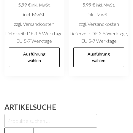
5,99
€
5,99
€
werden
w
inkl. MwSt.
inkl. MwSt.
inkl. MwSt.
inkl. MwSt.
zzgl. Versandkosten
zzgl. Versandkosten
Lieferzeit:
DE 3-5 Werktage,
Lieferzeit:
DE 3-5 Werktage,
EU 5-7 Werktage
EU 5-7 Werktage
Dieses
D
Ausführung
Ausführung
Produkt
P
wählen
wählen
weist
w
mehrere
m
Varianten
V
auf.
au
Die
D
ARTIKELSUCHE
Optionen
O
können
k
Suchen
auf
au
nach: