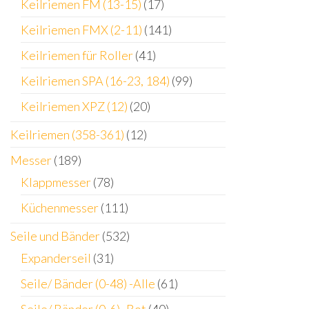
Keilriemen FM (13-15)
(17)
Keilriemen FMX (2-11)
(141)
Keilriemen für Roller
(41)
Keilriemen SPA (16-23, 184)
(99)
Keilriemen XPZ (12)
(20)
Keilriemen (358-361)
(12)
Messer
(189)
Klappmesser
(78)
Küchenmesser
(111)
Seile und Bänder
(532)
Expanderseil
(31)
Seile/ Bänder (0-48) -Alle
(61)
Seile/ Bänder (0-6) -Rot
(40)