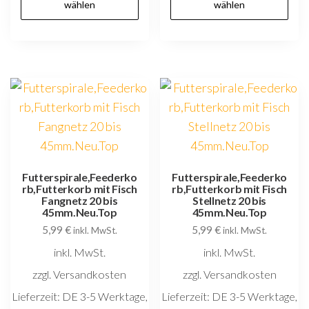
wählen
wählen
weist
w
mehrere
m
Varianten
V
auf.
au
Die
D
Optionen
O
können
k
auf
au
der
d
Futterspirale,Feederko
Futterspirale,Feederko
rb,Futterkorb mit Fisch
rb,Futterkorb mit Fisch
Produktseite
P
Fangnetz 20 bis
Stellnetz 20 bis
gewählt
g
45mm.Neu.Top
45mm.Neu.Top
5,99
€
5,99
€
werden
w
inkl. MwSt.
inkl. MwSt.
inkl. MwSt.
inkl. MwSt.
zzgl. Versandkosten
zzgl. Versandkosten
Lieferzeit:
DE 3-5 Werktage,
Lieferzeit:
DE 3-5 Werktage,