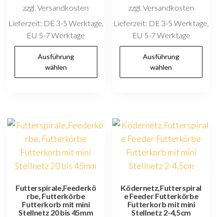
zzgl. Versandkosten
zzgl. Versandkosten
Lieferzeit:
DE 3-5 Werktage,
Lieferzeit:
DE 3-5 Werktage,
EU 5-7 Werktage
EU 5-7 Werktage
Dieses
D
Ausführung
Ausführung
Produkt
P
wählen
wählen
weist
w
mehrere
m
Varianten
V
auf.
au
Die
D
Optionen
O
können
k
auf
au
der
d
Futterspirale,Feederkö
Ködernetz,Futterspiral
rbe, Futterkörbe
e Feeder Futterkörbe
Produktseite
P
Futterkorb mit mini
Futterkorb mit mini
gewählt
g
Stellnetz 20 bis 45mm
Stellnetz 2-4,5cm