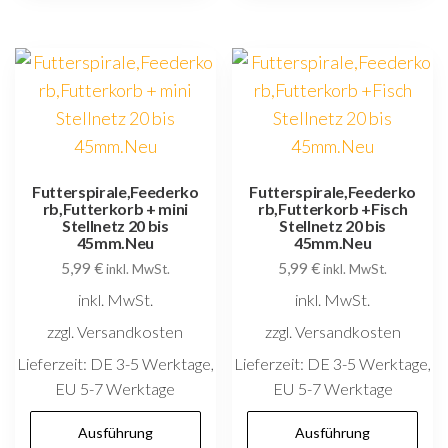
Varianten
V
auf.
au
Die
D
Optionen
O
können
k
auf
au
der
d
Futterspirale,Feederko
Futterspirale,Feederko
rb,Futterkorb + mini
rb,Futterkorb +Fisch
Produktseite
P
Stellnetz 20 bis
Stellnetz 20 bis
gewählt
g
45mm.Neu
45mm.Neu
5,99
€
5,99
€
werden
w
inkl. MwSt.
inkl. MwSt.
inkl. MwSt.
inkl. MwSt.
zzgl. Versandkosten
zzgl. Versandkosten
Lieferzeit:
DE 3-5 Werktage,
Lieferzeit:
DE 3-5 Werktage,
EU 5-7 Werktage
EU 5-7 Werktage
Dieses
D
Ausführung
Ausführung
Produkt
P