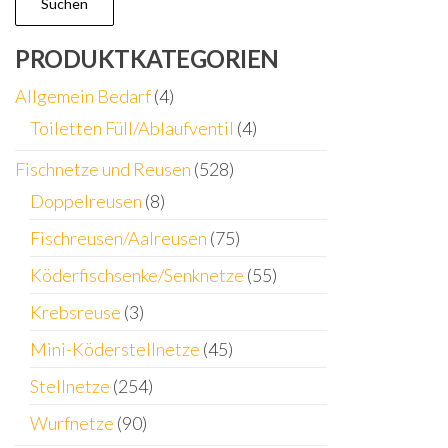
der
d
Suchen
Produktseite
P
PRODUKTKATEGORIEN
gewählt
g
werden
w
Allgemein Bedarf
(4)
Toiletten Füll/Ablaufventil
(4)
Fischnetze und Reusen
(528)
Doppelreusen
(8)
Fischreusen/Aalreusen
(75)
Köderfischsenke/Senknetze
(55)
Krebsreuse
(3)
Mini-Köderstellnetze
(45)
Stellnetze
(254)
Wurfnetze
(90)