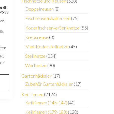
Fischnetze und Reusen
(528)
n 4L-
Doppelreusen
(8)
7×533
Fischreusen/Aalreusen
(75)
en,
Köderfischsenke/Senknetze
(55)
St.
Krebsreuse
(3)
Mini-Köderstellnetze
(45)
sten
Stellnetze
(254)
3-5
5-7
Wurfnetze
(90)
Gartenhäcksler
(17)
Zubehör Gartenhäcksler
(17)
Keilriemen
(2124)
Keilriemen (145-147)
(40)
Keilriemen (179-183)
(120)