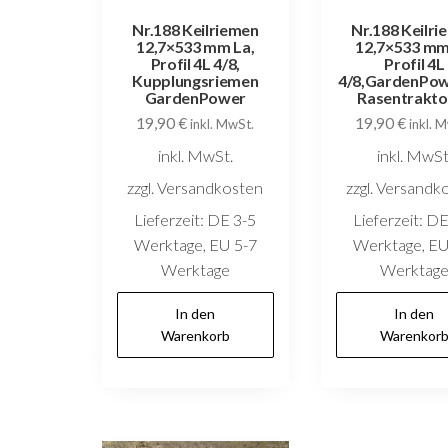
Nr.188 Keilriemen
Nr.188 Keilri
12,7×533 mm La,
12,7×533 mm
Profil 4L 4/8,
Profil 4L
Kupplungsriemen
4/8,GardenPow
GardenPower
Rasentrakto
19,90
€
19,90
€
inkl. MwSt.
inkl. 
inkl. MwSt.
inkl. MwSt
zzgl. Versandkosten
zzgl. Versandk
Lieferzeit:
DE 3-5
Lieferzeit:
DE
Werktage, EU 5-7
Werktage, EU
Werktage
Werktag
In den
In den
Warenkorb
Warenkor