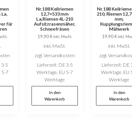
emen
Nr.188 Keilriemen
Nr.188 Keilrieme
 La,
12,7×533 mm
210, Riemen 12,
La,Riemen 4L-210
mm,
er für
Aufsitzrasenmäher,
Kupplungsriem
ren
Schneefräsen
Mähwerk
19,90
€
19,90
€
MwSt.
inkl. MwSt.
inkl. Mw
.
inkl. MwSt.
inkl. MwSt.
osten
zzgl. Versandkosten
zzgl. Versandko
 3-5
Lieferzeit:
DE 3-5
Lieferzeit:
DE 
 5-7
Werktage, EU 5-7
Werktage, EU 
e
Werktage
Werktage
In den
In den
b
Warenkorb
Warenkorb