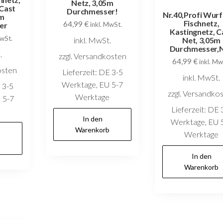
Netz, 3,05m
 Cast
Durchmesser!
Nr.40,Profi Wurf
5m
Fischnetz,
64,99
€
er
inkl. MwSt.
Kastingnetz, C
MwSt.
inkl. MwSt.
Net, 3,05m
Durchmesser,
.
zzgl. Versandkosten
64,99
€
inkl. Mw
osten
Lieferzeit:
DE 3-5
inkl. MwSt.
Werktage, EU 5-7
 3-5
zzgl. Versandko
Werktage
 5-7
Lieferzeit:
DE 
e
In den
Werktage, EU 
Warenkorb
Werktage
b
In den
Warenkorb