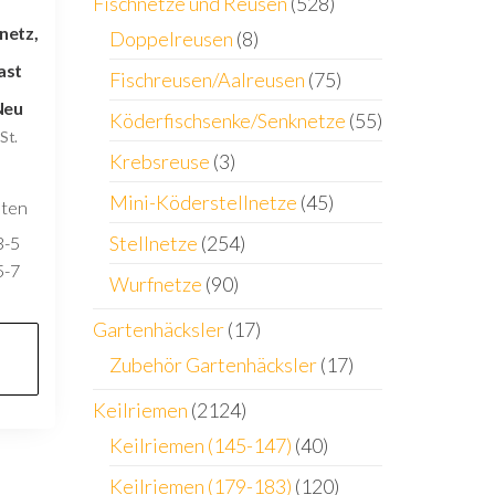
Fischnetze und Reusen
(528)
netz,
Doppelreusen
(8)
ast
Fischreusen/Aalreusen
(75)
Neu
Köderfischsenke/Senknetze
(55)
St.
Krebsreuse
(3)
Mini-Köderstellnetze
(45)
sten
Stellnetze
(254)
3-5
5-7
Wurfnetze
(90)
Gartenhäcksler
(17)
Zubehör Gartenhäcksler
(17)
Keilriemen
(2124)
Keilriemen (145-147)
(40)
Keilriemen (179-183)
(120)