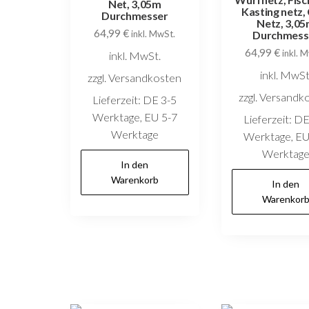
Net, 3,05m
Kasting netz,
Durchmesser
Netz, 3,0
64,99
€
inkl. MwSt.
Durchmess
64,99
€
inkl. 
inkl. MwSt.
inkl. MwSt
zzgl. Versandkosten
zzgl. Versandk
Lieferzeit:
DE 3-5
Werktage, EU 5-7
Lieferzeit:
DE
Werktage
Werktage, EU
Werktag
In den
Warenkorb
In den
Warenkor