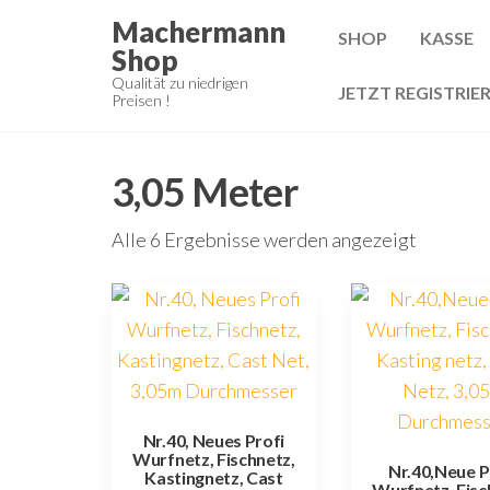
Zum
Machermann
SHOP
KASSE
Inhalt
Shop
springen
Qualität zu niedrigen
JETZT REGISTRIE
Preisen !
3,05 Meter
Alle 6 Ergebnisse werden angezeigt
Nr.40, Neues Profi
Wurfnetz, Fischnetz,
Nr.40,Neue P
Kastingnetz, Cast
Wurfnetz, Fisc