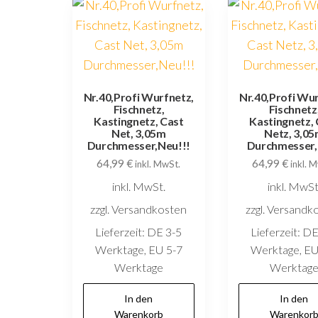
Nr.40,Profi Wurfnetz,
Nr.40,Profi Wur
Fischnetz,
Fischnetz
Kastingnetz, Cast
Kastingnetz, 
Net, 3,05m
Netz, 3,0
Durchmesser,Neu!!!
Durchmesser,
64,99
€
64,99
€
inkl. MwSt.
inkl. 
inkl. MwSt.
inkl. MwSt
zzgl. Versandkosten
zzgl. Versandk
Lieferzeit:
DE 3-5
Lieferzeit:
DE
Werktage, EU 5-7
Werktage, EU
Werktage
Werktag
In den
In den
Warenkorb
Warenkor