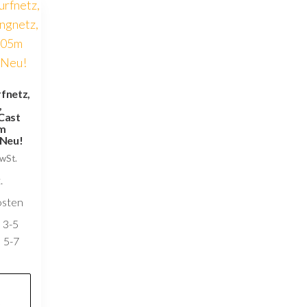
fnetz,
,
Cast
5m
Neu!
MwSt.
.
osten
 3-5
 5-7
e
b