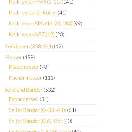
Keilriemen FMX (2-11)
(141)
Keilriemen für Roller
(41)
Keilriemen SPA (16-23, 184)
(99)
Keilriemen XPZ (12)
(20)
Keilriemen (358-361)
(12)
Messer
(189)
Klappmesser
(78)
Küchenmesser
(111)
Seile und Bänder
(532)
Expanderseil
(31)
Seile/ Bänder (0-48) -Alle
(61)
Seile/ Bänder (0-6) -Rot
(40)
Seile/ Bänder (14-20) -Grün
(40)