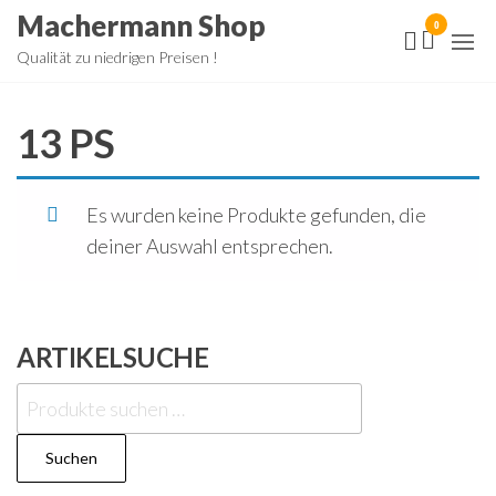
Zum
Machermann Shop
0
Inhalt
Qualität zu niedrigen Preisen !
springen
13 PS
Es wurden keine Produkte gefunden, die
deiner Auswahl entsprechen.
ARTIKELSUCHE
Suchen
nach:
Suchen