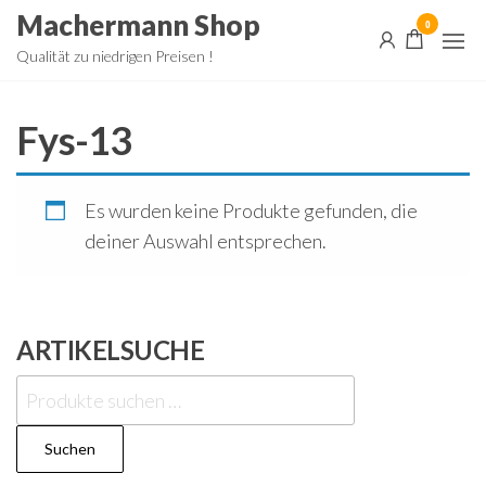
Zum
Machermann Shop
0
Inhalt
Qualität zu niedrigen Preisen !
springen
Fys-13
Es wurden keine Produkte gefunden, die
deiner Auswahl entsprechen.
ARTIKELSUCHE
Suchen
nach:
Suchen