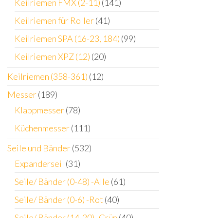
Keilriemen FMX (2-11)
(141)
Keilriemen für Roller
(41)
Keilriemen SPA (16-23, 184)
(99)
Keilriemen XPZ (12)
(20)
Keilriemen (358-361)
(12)
Messer
(189)
Klappmesser
(78)
Küchenmesser
(111)
Seile und Bänder
(532)
Expanderseil
(31)
Seile/ Bänder (0-48) -Alle
(61)
Seile/ Bänder (0-6) -Rot
(40)
Seile/ Bänder (14-20) -Grün
(40)