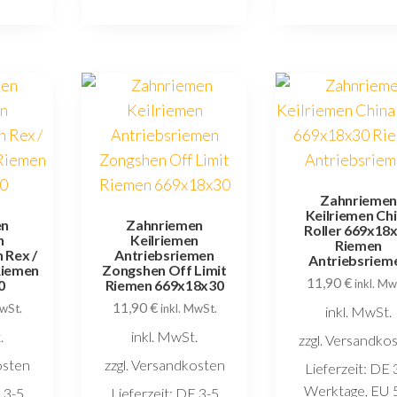
Zahnrieme
Keilriemen Ch
en
Zahnriemen
Roller 669x18
n
Keilriemen
Riemen
 Rex /
Antriebsriemen
Antriebsriem
Riemen
Zongshen Off Limit
11,90
€
0
Riemen 669x18x30
inkl. Mw
11,90
€
MwSt.
inkl. MwSt.
inkl. MwSt.
.
inkl. MwSt.
zzgl. Versandko
osten
zzgl. Versandkosten
Lieferzeit:
DE 
Werktage, EU 
 3-5
Lieferzeit:
DE 3-5