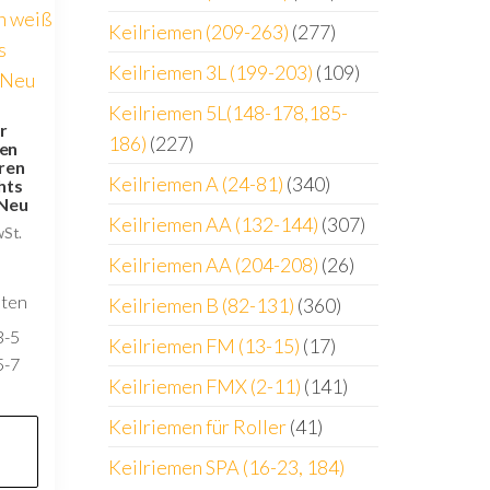
Keilriemen (209-263)
(277)
Keilriemen 3L (199-203)
(109)
Keilriemen 5L(148-178,185-
r
186)
(227)
ren
ren
Keilriemen A (24-81)
(340)
hts
Neu
Keilriemen AA (132-144)
(307)
wSt.
Keilriemen AA (204-208)
(26)
sten
Keilriemen B (82-131)
(360)
3-5
Keilriemen FM (13-15)
(17)
5-7
Keilriemen FMX (2-11)
(141)
Keilriemen für Roller
(41)
Keilriemen SPA (16-23, 184)