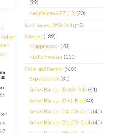
(99)
Keilriemen XPZ (12)
(20)
Keilriemen (358-361)
(12)
Messer
(189)
Klappmesser
(78)
Küchenmesser
(111)
n
Seile und Bänder
(532)
ina
x30
Expanderseil
(31)
en
Seile/ Bänder (0-48) -Alle
(61)
St.
Seile/ Bänder (0-6) -Rot
(40)
Seile/ Bänder (14-20) -Grün
(40)
sten
Seile/ Bänder (21-27) -Gelb
(40)
3-5
5-7