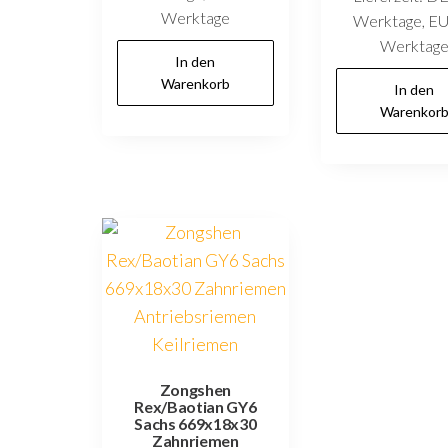
Werktage
Werktage, EU
Werktag
In den
Warenkorb
In den
Warenkor
Zongshen
Rex/Baotian GY6
Sachs 669x18x30
Zahnriemen