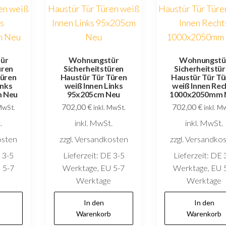
ür
Wohnungstür
Wohnungstü
üren
Sicherheitstüren
Sicherheitstü
Türen
Haustür Tür Türen
Haustür Tür Tü
inks
weiß Innen Links
weiß Innen Rec
 Neu
95x205cm Neu
1000x2050mm 
702,00
€
702,00
€
 MwSt.
inkl. MwSt.
inkl. M
.
inkl. MwSt.
inkl. MwSt.
osten
zzgl. Versandkosten
zzgl. Versandko
 3-5
Lieferzeit:
DE 3-5
Lieferzeit:
DE 
 5-7
Werktage, EU 5-7
Werktage, EU 
e
Werktage
Werktage
In den
In den
b
Warenkorb
Warenkorb