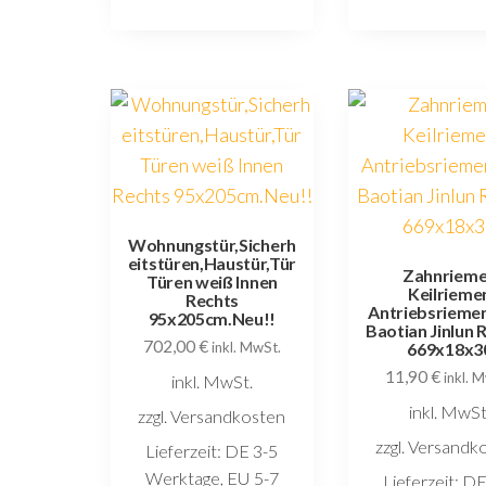
Wohnungstür,Sicherh
eitstüren,Haustür,Tür
Zahnriem
Türen weiß Innen
Keilrieme
Rechts
Antriebsriemen
95x205cm.Neu!!
Baotian Jinlun 
702,00
€
inkl. MwSt.
669x18x3
11,90
€
inkl. 
inkl. MwSt.
inkl. MwSt
zzgl. Versandkosten
zzgl. Versandk
Lieferzeit:
DE 3-5
Werktage, EU 5-7
Lieferzeit:
DE