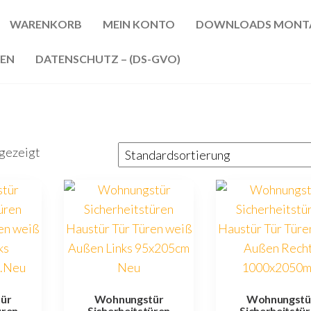
WARENKORB
MEIN KONTO
DOWNLOADS MONTA
REN
DATENSCHUTZ – (DS-GVO)
gezeigt
ür
Wohnungstür
Wohnungstü
üren
Sicherheitstüren
Sicherheitstü