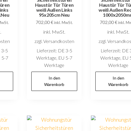
Türen
Haustür Tür Türen
Haustür Tür Tü
inks
weiß Außen Links
weiß Außen Re
.Neu
95x205cm Neu
1000x2050m
702,00
€
702,00
€
 MwSt.
inkl. MwSt.
inkl. M
.
inkl. MwSt.
inkl. MwSt.
osten
zzgl. Versandkosten
zzgl. Versandko
 3-5
Lieferzeit:
DE 3-5
Lieferzeit:
DE 
 5-7
Werktage, EU 5-7
Werktage, EU 
e
Werktage
Werktage
In den
In den
b
Warenkorb
Warenkorb