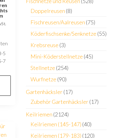
Fischnetze und Reusen
(528)
ren
chts
Doppelreusen
(8)
m
Fischreusen/Aalreusen
(75)
wSt.
Köderfischsenke/Senknetze
(55)
sten
Krebsreuse
(3)
3-5
Mini-Köderstellnetze
(45)
5-7
Stellnetze
(254)
Wurfnetze
(90)
Gartenhäcksler
(17)
Zubehör Gartenhäcksler
(17)
Keilriemen
(2124)
Keilriemen (145-147)
(40)
Keilriemen (179-183)
(120)