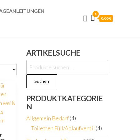
GEANLEITUNGEN
0
0,00 €
ARTIKELSUCHE
Suchen
nach:
Suchen
PRODUKTKATEGORIE
N
Allgemein Bedarf
(4)
Toiletten Füll/Ablaufventil
(4)
r
ren