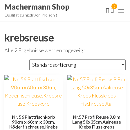
Zum
Machermann Shop
0
Inhalt
Qualität zu niedrigen Preisen !
springen
krebsreuse
Alle 2 Ergebnisse werden angezeigt
Nr. 56 Plattfischkorb
Nr.57 Profi Reuse 9,8 m
90cm x 60cm x 30cm,
Lang 50x35cm Aalreuse
Köderfischreuse,Krebs
Krebs Flusskrebs