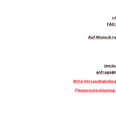
+4
FAX:
Auf Wunsch ruf
jenci
anfrage@
Bitte Versandtabelle 
Please note shipping c