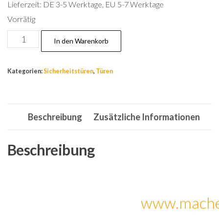
Lieferzeit:
DE 3-5 Werktage, EU 5-7 Werktage
Vorrätig
A52,
In den Warenkorb
Tür,Wohnungstür,Sicherheitstür,Stahltür,Haustür,In
Links
Kategorien:
Sicherheitstüren
,
Türen
08-
950x2050mm
Menge
Beschreibung
Zusätzliche Informationen
Beschreibung
www.mache