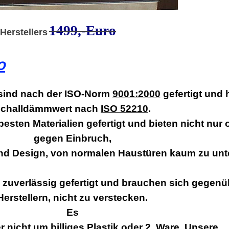
1499,-Euro
Herstellers
o
 sind nach der ISO-Norm
9001:2000
gefertigt und
challdämmwert nach
ISO 52210
.
esten Materialien gefertigt und bieten nicht nur
gegen Einbruch,
nd Design, von normalen Haustüren kaum zu unt
 zuverlässig gefertigt und brauchen sich gegen
Herstellern, nicht zu verstecken.
Es
r nicht um billiges Plastik oder 2. Ware. Unsere