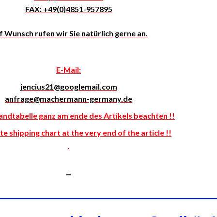
FAX: +49(0)4851-957895
f Wunsch rufen wir Sie natürlich gerne an.
E-Mail:
jencius21@googlemail.com
anfrage@machermann-germany.de
andtabelle ganz am ende des Artikels beachten !!
e shipping chart at the very end of the article !!
——————————————