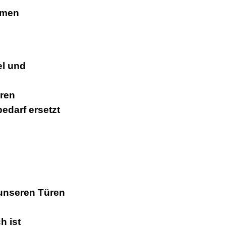
amen
el und
üren
edarf ersetzt
 unseren Türen
h ist