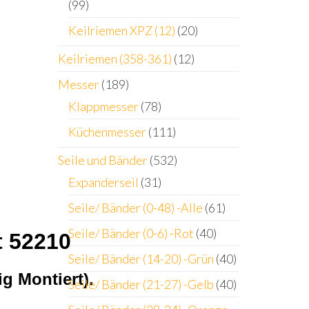
(99)
Keilriemen XPZ (12)
(20)
Keilriemen (358-361)
(12)
Messer
(189)
Klappmesser
(78)
Küchenmesser
(111)
Seile und Bänder
(532)
Expanderseil
(31)
Seile/ Bänder (0-48) -Alle
(61)
Seile/ Bänder (0-6) -Rot
(40)
t 52210
Seile/ Bänder (14-20) -Grün
(40)
g Montiert).
Seile/ Bänder (21-27) -Gelb
(40)