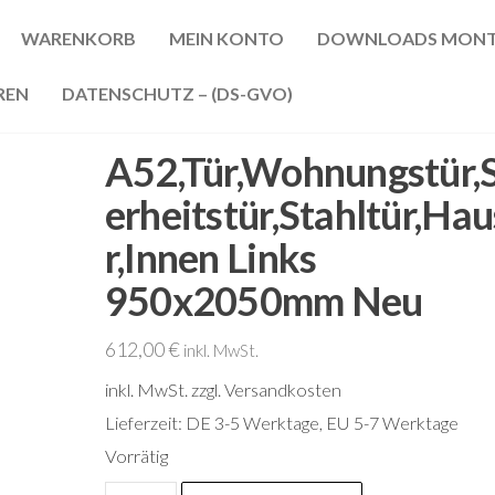
WARENKORB
MEIN KONTO
DOWNLOADS MONT
REN
DATENSCHUTZ – (DS-GVO)
A52,Tür,Wohnungstür,S
erheitstür,Stahltür,Hau
r,Innen Links
950x2050mm Neu
612,00
€
inkl. MwSt.
inkl. MwSt.
zzgl. Versandkosten
Lieferzeit:
DE 3-5 Werktage, EU 5-7 Werktage
Vorrätig