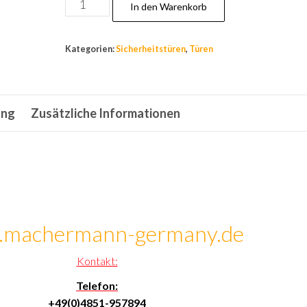
A52,Tür,Wohnungstür,Sicherheitstür,Stahlt
In den Warenkorb
Links
950x2050mm
Kategorien:
Sicherheitstüren
,
Türen
Neu
Menge
ung
Zusätzliche Informationen
machermann-germany.de
Kontakt:
Telefon:
+49(0)4851-957894