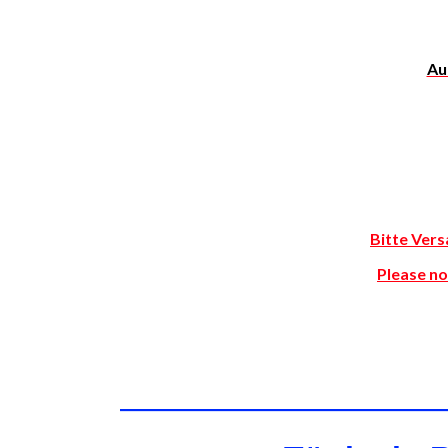
Au
Bitte Vers
Please not
——————————