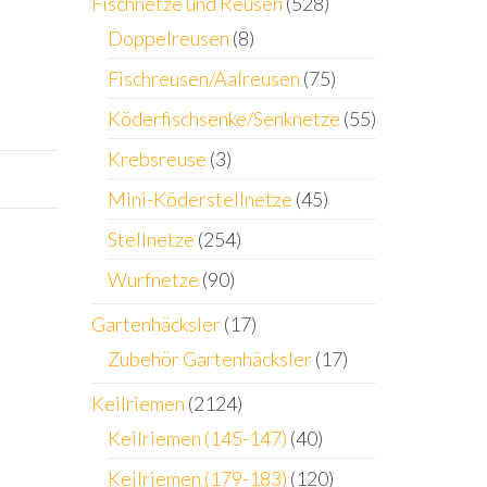
ür,Haustür,Innen
Fischnetze und Reusen
(528)
Doppelreusen
(8)
Fischreusen/Aalreusen
(75)
Köderfischsenke/Senknetze
(55)
Krebsreuse
(3)
Mini-Köderstellnetze
(45)
Stellnetze
(254)
Wurfnetze
(90)
Gartenhäcksler
(17)
Zubehör Gartenhäcksler
(17)
Keilriemen
(2124)
Keilriemen (145-147)
(40)
Keilriemen (179-183)
(120)