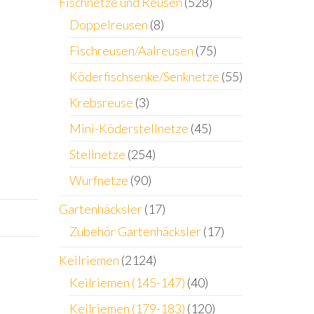
en,Reuse
Fischnetze und Reusen
(528)
Doppelreusen
(8)
Fischreusen/Aalreusen
(75)
Köderfischsenke/Senknetze
(55)
Krebsreuse
(3)
Mini-Köderstellnetze
(45)
Stellnetze
(254)
Wurfnetze
(90)
Gartenhäcksler
(17)
Zubehör Gartenhäcksler
(17)
Keilriemen
(2124)
Keilriemen (145-147)
(40)
Keilriemen (179-183)
(120)