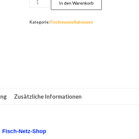
Fischreuse,Aalreuse.Köderfischreuse,Reus
In den Warenkorb
+Köderdose,50x85cm,Top
preis!
Kategorie:
Fischreusen/Aalreusen
Menge
ung
Zusätzliche Informationen
Fisch-Netz-Shop