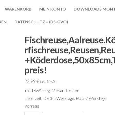
WARENKORB
MEIN KONTO
DOWNLOADS MONT
REN
DATENSCHUTZ – (DS-GVO)
Fischreuse,Aalreuse.K
rfischreuse,Reusen,Re
+Köderdose,50x85cm,
preis!
22,99
€
inkl. MwSt.
inkl. MwSt.
zzgl. Versandkosten
Lieferzeit:
DE 3-5 Werktage, EU 5-7 Werktage
Vorrätig