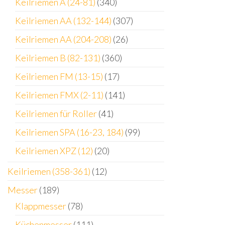
Keilriemen A (24-81)
(340)
Keilriemen AA (132-144)
(307)
Keilriemen AA (204-208)
(26)
Keilriemen B (82-131)
(360)
Keilriemen FM (13-15)
(17)
Keilriemen FMX (2-11)
(141)
Keilriemen für Roller
(41)
Keilriemen SPA (16-23, 184)
(99)
Keilriemen XPZ (12)
(20)
Keilriemen (358-361)
(12)
Messer
(189)
Klappmesser
(78)
Küchenmesser
(111)