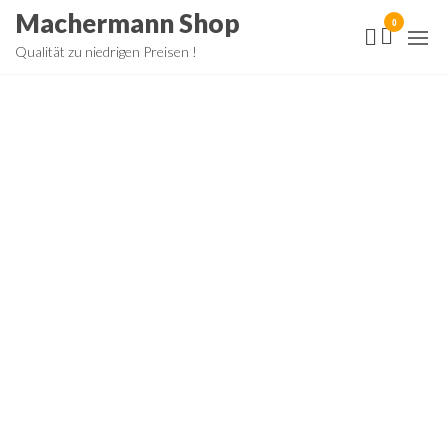
Zum
Machermann Shop
0
Inhalt
Qualität zu niedrigen Preisen !
springen