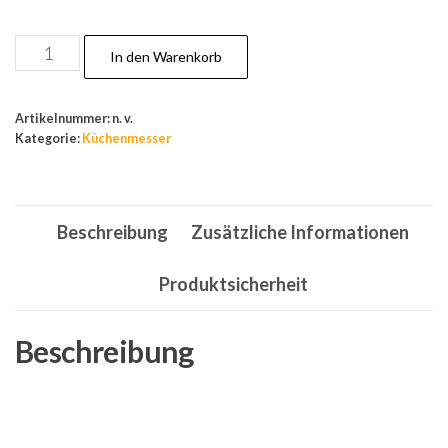
Gemüsemesser,
In den Warenkorb
Fleischmesser,
Messerset,
Artikelnummer:
n. v.
Metzgermesser,
Kategorie:
Küchenmesser
Universalmesser,
Kochset
Menge
Beschreibung
Zusätzliche Informationen
Produktsicherheit
Beschreibung