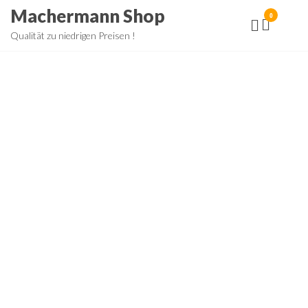
Zum
Machermann Shop
0
Inhalt
Qualität zu niedrigen Preisen !
springen