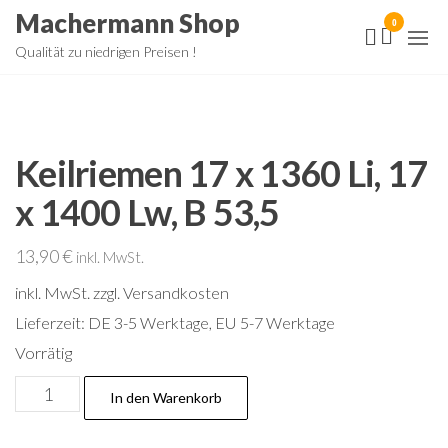
Zum
Machermann Shop
0
Inhalt
Qualität zu niedrigen Preisen !
springen
Keilriemen 17 x 1360 Li, 17
x 1400 Lw, B 53,5
13,90
€
inkl. MwSt.
inkl. MwSt.
zzgl. Versandkosten
Lieferzeit:
DE 3-5 Werktage, EU 5-7 Werktage
Vorrätig
Keilriemen
In den Warenkorb
17
x