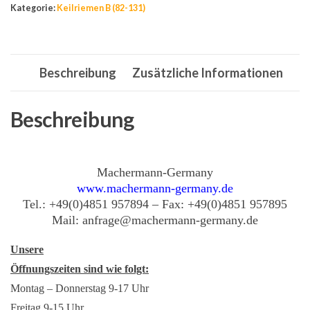
Kategorie:
Keilriemen B (82-131)
1360
Li,
17
Beschreibung
Zusätzliche Informationen
x
1400
Lw,
Beschreibung
B
53,5
Menge
Machermann-Germany
www.machermann-germany.de
Tel.: +49(0)4851 957894 – Fax: +49(0)4851 957895
Mail: anfrage@machermann-germany.de
Unsere
Öffnungszeiten sind wie folgt:
Montag – Donnerstag 9-17 Uhr
Freitag 9-15 Uhr