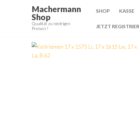
Zum
Machermann
SHOP
KASSE
Inhalt
Shop
springen
Qualität zu niedrigen
JETZT REGISTRIE
Preisen !