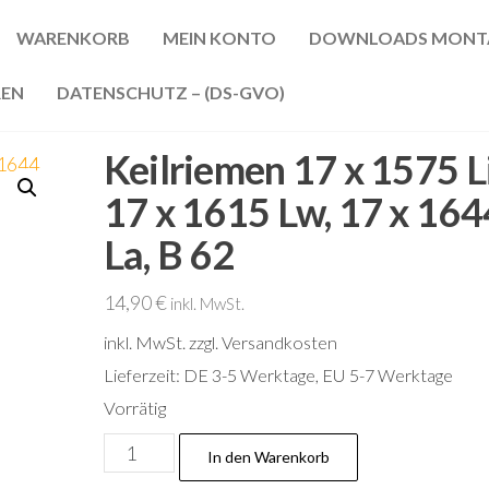
WARENKORB
MEIN KONTO
DOWNLOADS MONT
REN
DATENSCHUTZ – (DS-GVO)
Keilriemen 17 x 1575 Li
17 x 1615 Lw, 17 x 164
La, B 62
14,90
€
inkl. MwSt.
inkl. MwSt.
zzgl. Versandkosten
Lieferzeit:
DE 3-5 Werktage, EU 5-7 Werktage
Vorrätig
Keilriemen
In den Warenkorb
17