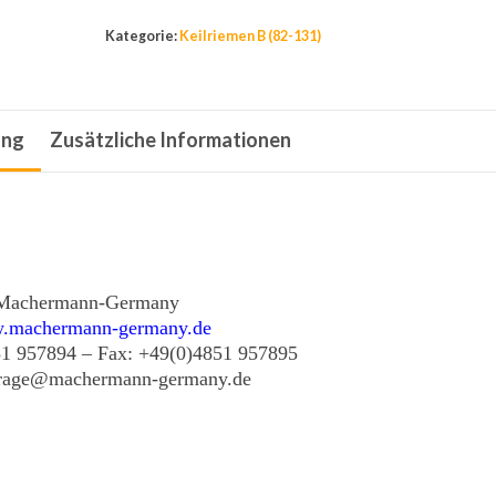
x
Kategorie:
Keilriemen B (82-131)
1575
Li,
17
ung
Zusätzliche Informationen
x
1615
Lw,
17
x
1644
Machermann-Germany
.machermann-germany.de
La,
51 957894 – Fax: +49(0)4851 957895
B
frage@machermann-germany.de
62
Menge