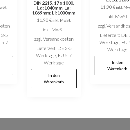
DIN 2215, 17 x 1000,
11,90
€
MwSt.
Ld: 1040mm, La:
inkl. Mw
1069mm; Li: 1000mm
.
inkl. MwSt.
11,90
€
inkl. MwSt.
osten
zzgl. Versandko
inkl. MwSt.
 3-5
Lieferzeit:
DE 
zzgl. Versandkosten
 5-7
Werktage, EU 
Lieferzeit:
DE 3-5
e
Werktage
Werktage, EU 5-7
Werktage
In den
b
Warenkorb
In den
Warenkorb