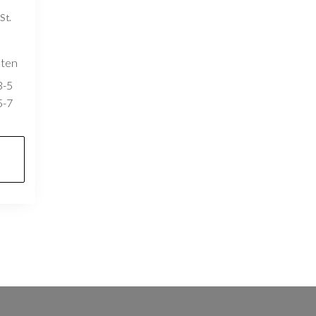
St.
sten
3-5
5-7