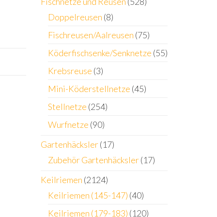
Fischnetze und Reusen
(528)
Doppelreusen
(8)
Fischreusen/Aalreusen
(75)
Köderfischsenke/Senknetze
(55)
Krebsreuse
(3)
Mini-Köderstellnetze
(45)
Stellnetze
(254)
Wurfnetze
(90)
Gartenhäcksler
(17)
Zubehör Gartenhäcksler
(17)
Keilriemen
(2124)
Keilriemen (145-147)
(40)
Keilriemen (179-183)
(120)