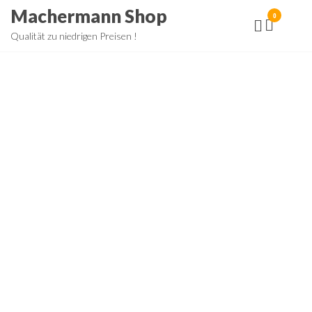
Zum
Machermann Shop
0
Inhalt
Qualität zu niedrigen Preisen !
springen