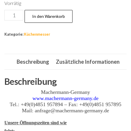
Vorrätig
KM
In den Warenkorb
6
Küchenbeil,
Kategorie:
Küchenmesser
Hackmesser,
Klinkenlänge,
Chefmesser,
Beschreibung
Zusätzliche Informationen
Messer,
Metzgermesser
Menge
Beschreibung
Machermann-Germany
www.machermann-germany.de
Tel.: +49(0)4851 957894 – Fax: +49(0)4851 957895
Mail: anfrage@machermann-germany.de
Unsere Öffnungszeiten sind wie
folgt: