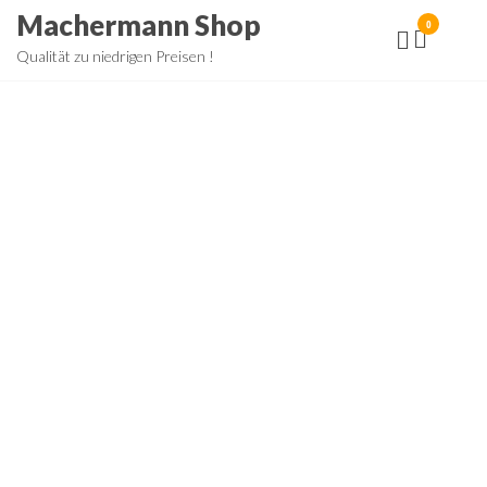
Zum
Machermann Shop
0
Inhalt
Qualität zu niedrigen Preisen !
springen