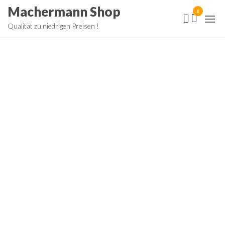
Zum
Machermann Shop
0
Inhalt
Qualität zu niedrigen Preisen !
springen