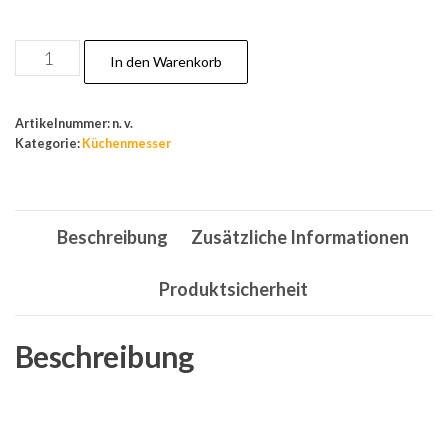
Messerset,
In den Warenkorb
Universalmesser,
Allzweckmesser,
Artikelnummer:
n. v.
Küchenmesser
Kategorie:
Küchenmesser
Set,
Kochmesser,
Messer
Beschreibung
Zusätzliche Informationen
Menge
Produktsicherheit
Beschreibung