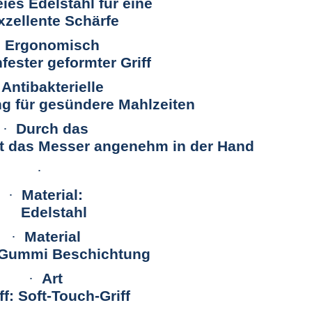
eies Edelstahl für eine
xzellente Schärfe
Ergonomisch
fester geformter Griff
Antibakterielle
g für gesündere Mahlzeiten
·
Durch das
gt das Messer angenehm in der Hand
·
·
Material:
Edelstahl
·
Material
: Gummi Beschichtung
·
Art
ff: Soft-Touch-Griff