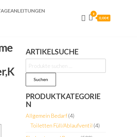
AGEANLEITUNGEN
0
0,00 €
kme
ARTIKELSUCHE
Suchen
r,K
nach:
Suchen
PRODUKTKATEGORIE
N
Allgemein Bedarf
(4)
Toiletten Füll/Ablaufventil
(4)