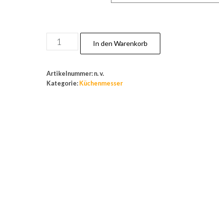
Messerset,Mehrzweckmesser,
In den Warenkorb
Kochmesser,
Koch
Artikelnummer:
n. v.
Messer,Universalmesser,Küchenmesser
Kategorie:
Küchenmesser
Menge