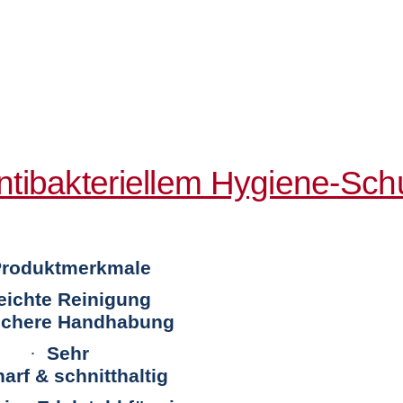
tibakteriellem Hygiene-Sch
roduktmerkmale
eichte Reinigung
ichere Handhabung
·
Sehr
arf & schnitthaltig