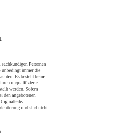
1
on sachkundigen Personen
e unbedingt immer die
eachten. Es besteht keine
urch unqualifizierte
tellt werden. Sofern
bei den angebotenen
riginalteile.
ientierung und sind nicht
n