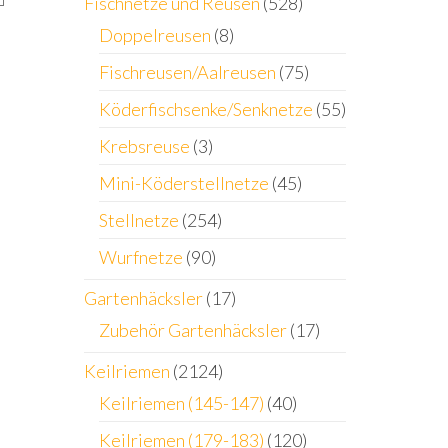
Fischnetze und Reusen
(528)
Doppelreusen
(8)
Fischreusen/Aalreusen
(75)
Köderfischsenke/Senknetze
(55)
Krebsreuse
(3)
Mini-Köderstellnetze
(45)
Stellnetze
(254)
Wurfnetze
(90)
Gartenhäcksler
(17)
Zubehör Gartenhäcksler
(17)
Keilriemen
(2124)
Keilriemen (145-147)
(40)
Keilriemen (179-183)
(120)