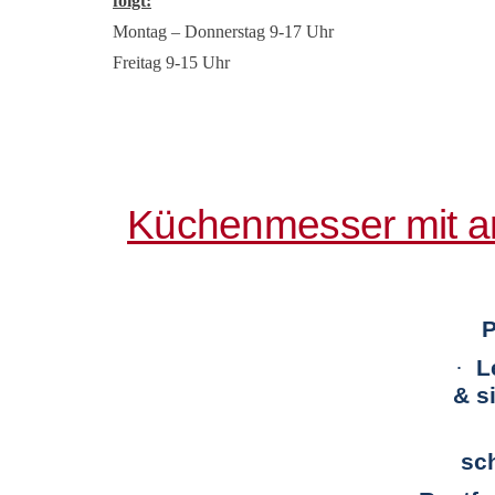
folgt:
Montag – Donnerstag 9-17 Uhr
Freitag 9-15 Uhr
Küchenmesser mit an
P
·
L
&
s
sch