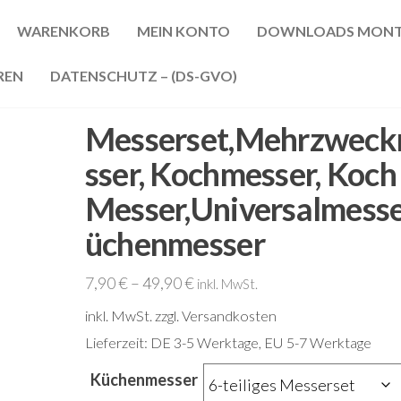
WARENKORB
MEIN KONTO
DOWNLOADS MONT
REN
DATENSCHUTZ – (DS-GVO)
Messerset,Mehrzwec
sser, Kochmesser, Koch
Messer,Universalmesse
üchenmesser
7,90
€
–
49,90
€
inkl. MwSt.
inkl. MwSt.
zzgl. Versandkosten
Lieferzeit:
DE 3-5 Werktage, EU 5-7 Werktage
Küchenmesser