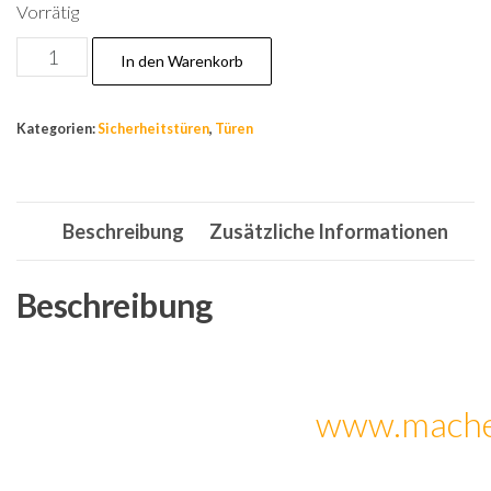
Vorrätig
N38,Tür,Wohnungstür,Sicherheitstür,Stahltür,Haustü
In den Warenkorb
Rechts
950x2050mm.Neu!!
Kategorien:
Sicherheitstüren
,
Türen
Menge
Beschreibung
Zusätzliche Informationen
Beschreibung
www.mache