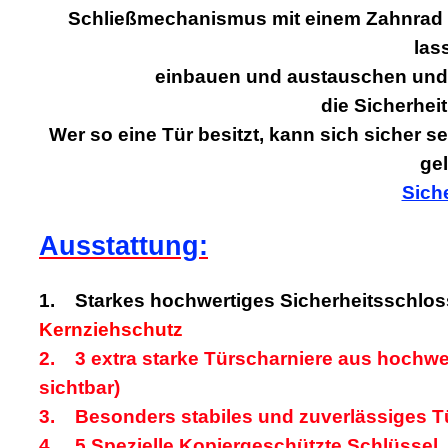
Schließmechanismus mit einem Zahnrad au
las
einbauen und austauschen und 
die Sicherhei
Wer so eine Tür besitzt, kann sich sicher 
ge
Siche
Ausstattung:
1. Starkes hochwertiges Sicherheitsschlos
Kernziehschutz
2. 3 extra starke Türscharniere aus hochwer
sichtbar
)
3. Besonders
stabiles und zuverlässiges Tü
4. 5 Spezielle
Kopiergeschützte Schlüssel