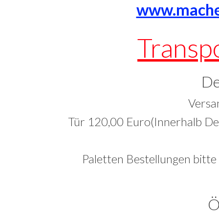
www.mache
Transp
De
Versa
Tür 120,00 Euro(Innerhalb Deu
Paletten Bestellungen bitte
Ö