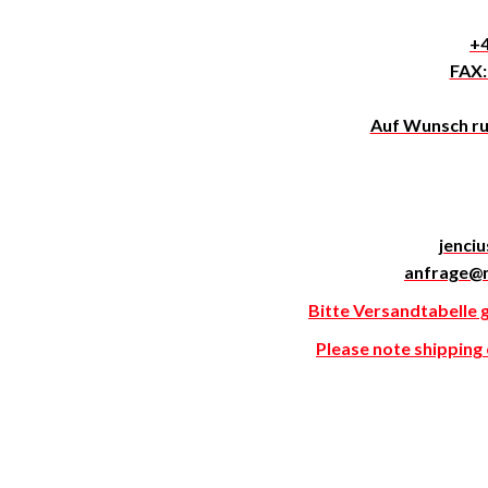
+4
FAX:
Auf Wunsch ruf
jenci
anfrage@
Bitte Versandtabelle 
Please note shipping c