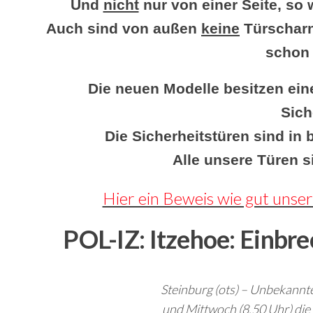
Und
nicht
nur von einer Seite, so 
Auch sind von außen
keine
Türscharn
schon 
Die neuen Modelle besitzen ein
Sich
Die Sicherheitstüren sind in 
Alle unsere Türen s
Hier ein Beweis wie gut unser
POL-IZ: Itzehoe: Einbre
Steinburg (ots) – Unbekannt
und Mittwoch (8.50 Uhr) die