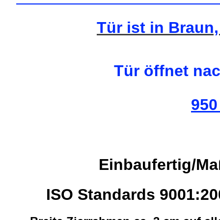
—————————————
Tür ist in Braun,
Tür öffnet na
950
Einbaufertig/M
ISO Standards 9001:2