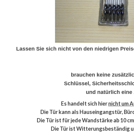
Lassen Sie sich nicht von den niedrigen Prei
brauchen keine zusätzlich
Schlüssel, Sicherheitsschl
und natürlich eine
Es handelt sich hier
nicht um 
Die Tür kann als Hauseingangstür, Bür
Die Tür ist für jede Wandstärke ab 10 c
Die Tür ist Witterungsbeständig un