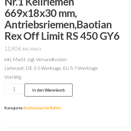
Nr.1 Keilriemen
669x18x30 mm,
Antriebsriemen,Baotian
Rex Off Limit RS 450 GY6
11,90
€
inkl. MwSt.
inkl. MwSt.
zzgl. Versandkosten
Lieferzeit:
DE 3-5 Werktage, EU 5-7 Werktage
Vorrätig
Nr.1
In den Warenkorb
Keilriemen
669x18x30
Kategorie:
Keilriemen für Roller
mm,
Antriebsriemen,Baotian
Rex