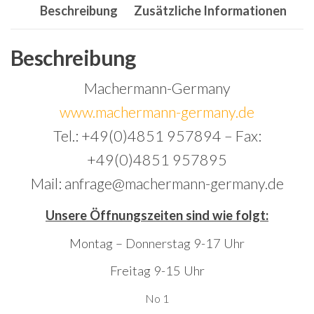
Beschreibung
Zusätzliche Informationen
Off
Limit
RS
Beschreibung
450
Machermann-Germany
GY6
www.machermann-germany.de
Menge
Tel.: +49(0)4851 957894 – Fax:
+49(0)4851 957895
Mail: anfrage@machermann-germany.de
Unsere Öffnungszeiten sind wie folgt:
Montag – Donnerstag 9-17 Uhr
Freitag 9-15 Uhr
No 1