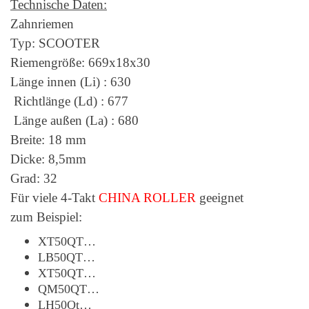
Technische Daten:
Zahnriemen
Typ: SCOOTER
Riemengröße: 669x18x30
Länge innen (Li) : 630
Richtlänge (Ld) : 677
Länge außen (La) : 680
Breite: 18 mm
Dicke: 8,5mm
Grad: 32
Für viele 4-Takt
CHINA ROLLER
geeignet
zum Beispiel:
XT50QT…
LB50QT…
XT50QT…
QM50QT…
LH50Qt…