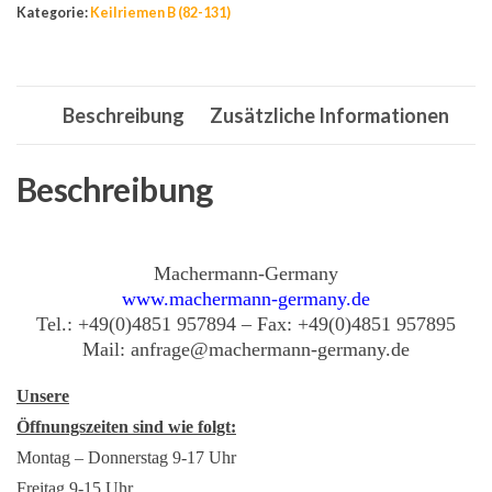
Kategorie:
Keilriemen B (82-131)
x
2200
Li,
Beschreibung
Zusätzliche Informationen
17
x
2240
Beschreibung
Lw,
B
86
Machermann-Germany
www.machermann-germany.de
Menge
Tel.: +49(0)4851 957894 – Fax: +49(0)4851 957895
Mail: anfrage@machermann-germany.de
Unsere
Öffnungszeiten sind wie folgt:
Montag – Donnerstag 9-17 Uhr
Freitag 9-15 Uhr