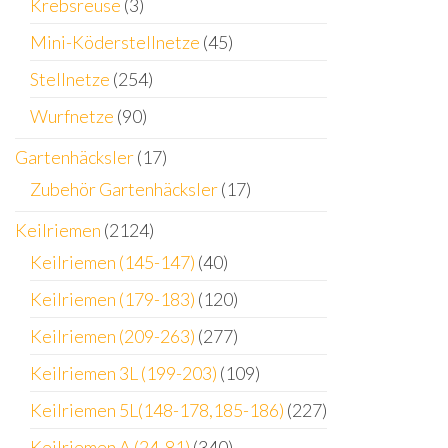
Krebsreuse
(3)
Mini-Köderstellnetze
(45)
Stellnetze
(254)
Wurfnetze
(90)
Gartenhäcksler
(17)
Zubehör Gartenhäcksler
(17)
Keilriemen
(2124)
Keilriemen (145-147)
(40)
Keilriemen (179-183)
(120)
Keilriemen (209-263)
(277)
Keilriemen 3L (199-203)
(109)
Keilriemen 5L(148-178,185-186)
(227)
Keilriemen A (24-81)
(340)