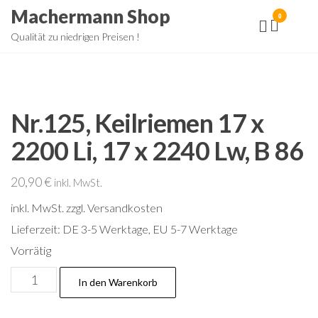
Zum
Machermann Shop
0
Inhalt
Qualität zu niedrigen Preisen !
springen
Nr.125, Keilriemen 17 x
2200 Li, 17 x 2240 Lw, B 86
20,90
€
inkl. MwSt.
inkl. MwSt.
zzgl. Versandkosten
Lieferzeit:
DE 3-5 Werktage, EU 5-7 Werktage
Vorrätig
Nr.125,
In den Warenkorb
Keilriemen
17