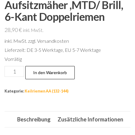
Aufsitzmäher ,MTD/ Brill,
6-Kant Doppelriemen
28,90
€
inkl. MwSt.
inkl. MwSt.
zzgl. Versandkosten
Lieferzeit:
DE 3-5 Werktage, EU 5-7 Werktage
Vorrätig
Nr.134,
In den Warenkorb
AA88
Keilriemen
Kategorie:
Keilriemen AA (132-144)
Aufsitzmäher
,MTD/
Brill,
Beschreibung
Zusätzliche Informationen
6-
Kant