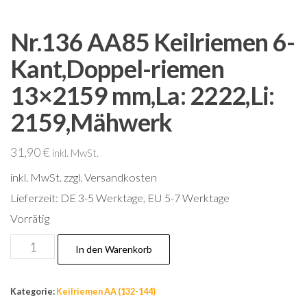
Nr.136 AA85 Keilriemen 6-
Kant,Doppel-riemen
13×2159 mm,La: 2222,Li:
2159,Mähwerk
31,90
€
inkl. MwSt.
inkl. MwSt.
zzgl. Versandkosten
Lieferzeit:
DE 3-5 Werktage, EU 5-7 Werktage
Vorrätig
Nr.136
In den Warenkorb
AA85
Keilriemen
Kategorie:
Keilriemen AA (132-144)
6-