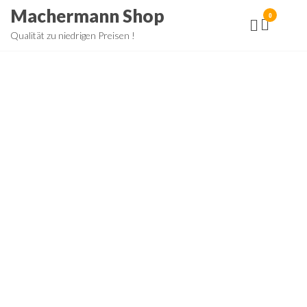
Zum
Machermann Shop
0
Inhalt
Qualität zu niedrigen Preisen !
springen