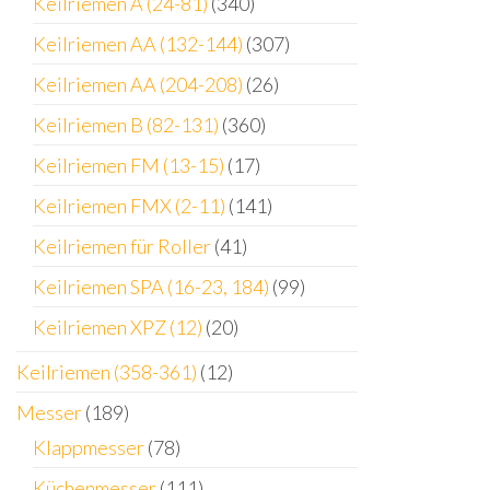
Keilriemen A (24-81)
(340)
Keilriemen AA (132-144)
(307)
Keilriemen AA (204-208)
(26)
Keilriemen B (82-131)
(360)
Keilriemen FM (13-15)
(17)
Keilriemen FMX (2-11)
(141)
Keilriemen für Roller
(41)
Keilriemen SPA (16-23, 184)
(99)
Keilriemen XPZ (12)
(20)
Keilriemen (358-361)
(12)
Messer
(189)
Klappmesser
(78)
Küchenmesser
(111)