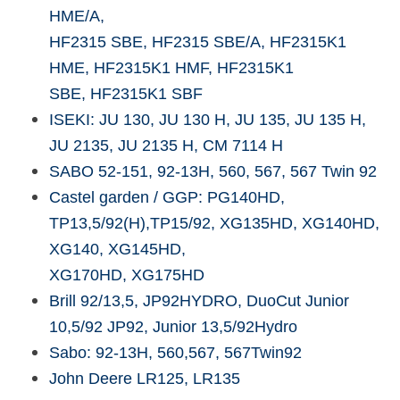
HME/A,
HF2315 SBE, HF2315 SBE/A, HF2315K1
HME, HF2315K1 HMF, HF2315K1
SBE, HF2315K1 SBF
ISEKI: JU 130, JU 130 H, JU 135, JU 135 H,
JU 2135, JU 2135 H, CM 7114 H
SABO 52-151, 92-13H, 560, 567, 567 Twin 92
Castel garden / GGP: PG140HD,
TP13,5/92(H),TP15/92, XG135HD, XG140HD,
XG140, XG145HD,
XG170HD, XG175HD
Brill 92/13,5, JP92HYDRO, DuoCut Junior
10,5/92 JP92, Junior 13,5/92Hydro
Sabo: 92-13H, 560,567, 567Twin92
John Deere LR125, LR135