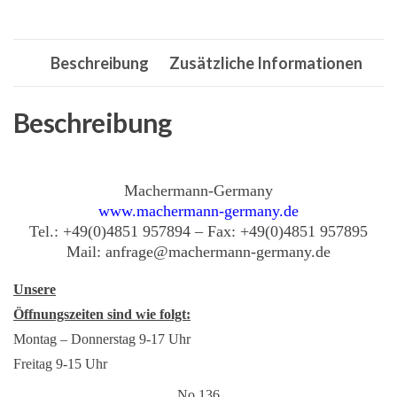
Kant,Doppel-
riemen
Beschreibung
Zusätzliche Informationen
13x2159
mm,La:
2222,Li:
Beschreibung
2159,Mähwerk
Menge
Machermann-Germany
www.machermann-germany.de
Tel.: +49(0)4851 957894 – Fax: +49(0)4851 957895
Mail: anfrage@machermann-germany.de
Unsere
Öffnungszeiten sind wie folgt:
Montag – Donnerstag 9-17 Uhr
Freitag 9-15 Uhr
No 136