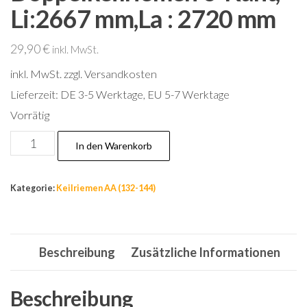
Li:2667 mm,La : 2720 mm
29,90
€
inkl. MwSt.
inkl. MwSt.
zzgl. Versandkosten
Lieferzeit:
DE 3-5 Werktage, EU 5-7 Werktage
Vorrätig
Nr.137,
In den Warenkorb
AA
105
Kategorie:
Keilriemen AA (132-144)
Doppelkeilriemen
6-
Kant,
Beschreibung
Zusätzliche Informationen
Li:2667
mm,La
:
Beschreibung