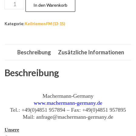
Nr.14
In den Warenkorb
Keilriemen
10
Kategorie:
Keilriemen FM (13-15)
x
950
Li,
Beschreibung
Zusätzliche Informationen
Riemen,
Antriebsriemen,
Zahnriemen,
Beschreibung
belt
Menge
Machermann-Germany
www.machermann-germany.de
Tel.: +49(0)4851 957894 – Fax: +49(0)4851 957895
Mail: anfrage@machermann-germany.de
Unsere