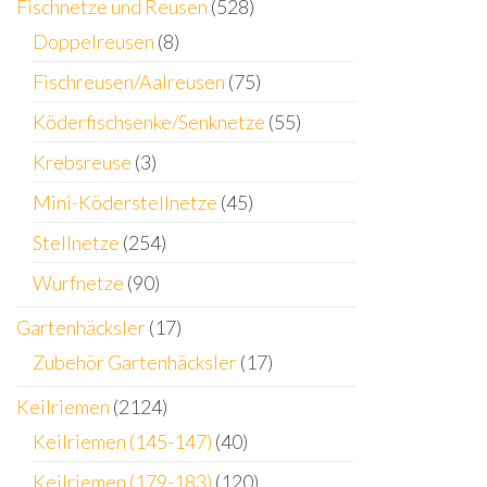
Fischnetze und Reusen
(528)
Doppelreusen
(8)
Fischreusen/Aalreusen
(75)
Köderfischsenke/Senknetze
(55)
Krebsreuse
(3)
Mini-Köderstellnetze
(45)
Stellnetze
(254)
Wurfnetze
(90)
Gartenhäcksler
(17)
Zubehör Gartenhäcksler
(17)
Keilriemen
(2124)
Keilriemen (145-147)
(40)
Keilriemen (179-183)
(120)