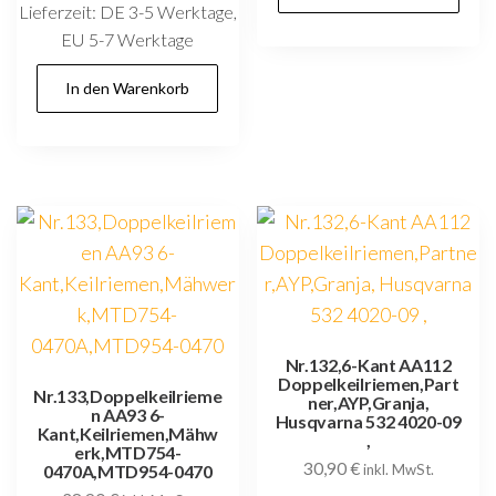
Lieferzeit:
DE 3-5 Werktage,
EU 5-7 Werktage
In den Warenkorb
Nr.132,6-Kant AA112
Doppelkeilriemen,Part
Nr.133,Doppelkeilrieme
ner,AYP,Granja,
n AA93 6-
Husqvarna 532 4020-09
Kant,Keilriemen,Mähw
,
erk,MTD754-
30,90
€
0470A,MTD954-0470
inkl. MwSt.