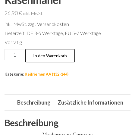
26,90
€
inkl. MwSt.
inkl. MwSt.
zzgl. Versandkosten
Lieferzeit:
DE 3-5 Werktage, EU 5-7 Werktage
Vorrätig
Nr.140,
In den Warenkorb
Keilriemen
AA68
Kategorie:
Keilriemen AA (132-144)
6-
Kant
Riemen
Beschreibung
Zusätzliche Informationen
für
Rasenmäher
Menge
Beschreibung
Machermann-Germany