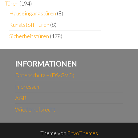
Türen
(194)
Hauseingangstüren
(8)
Kunststoff Türen
(8)
Sicherheitstüren
(178)
INFORMATIONEN
Datenschutz – (DS-GVO)
Impressum
AGB
Wiederrufsrecht
Theme von
EnvoThemes