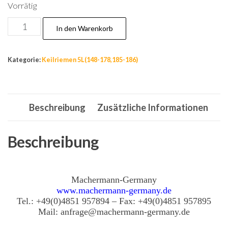
Vorrätig
Nr.150,
In den Warenkorb
Keilriemen
5L-
Kategorie:
Keilriemen 5L(148-178,185-186)
68.1
für
MTD
Beschreibung
Zusätzliche Informationen
JE150/92A
(2006)
Rasentraktor,
Beschreibung
Fahrantrieb
Menge
Machermann-Germany
www.machermann-germany.de
Tel.: +49(0)4851 957894 – Fax: +49(0)4851 957895
Mail: anfrage@machermann-germany.de