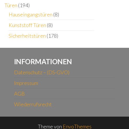
Türen
(194)
Hauseingangstüren
(8)
Kunststoff Türen
(8)
Sicherheitstüren
(178)
INFORMATIONEN
Datenschutz – (DS-GVO)
Impressum
AGB
Wiederrufsrecht
Theme von
EnvoThemes