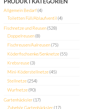
PRODUKTKATEGORIEN
Allgemein Bedarf
(4)
Toiletten Füll/Ablaufventil
(4)
Fischnetze und Reusen
(528)
Doppelreusen
(8)
Fischreusen/Aalreusen
(75)
Köderfischsenke/Senknetze
(55)
Krebsreuse
(3)
Mini-Köderstellnetze
(45)
Stellnetze
(254)
Wurfnetze
(90)
Gartenhäcksler
(17)
Zubehör Gartenhäcksler
(17)