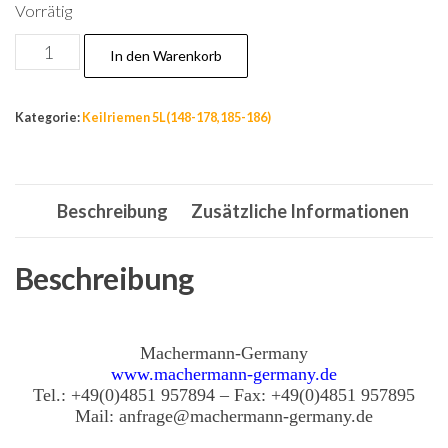
Vorrätig
Nr.150,
In den Warenkorb
Keilriemen
5L
Kategorie:
Keilriemen 5L(148-178,185-186)
68.1für
Yard-
Man
Beschreibung
Zusätzliche Informationen
AE5135
(2005)
Rasentraktor,
Beschreibung
Fahrantrieb
Menge
Machermann-Germany
www.machermann-germany.de
Tel.: +49(0)4851 957894 – Fax: +49(0)4851 957895
Mail: anfrage@machermann-germany.de