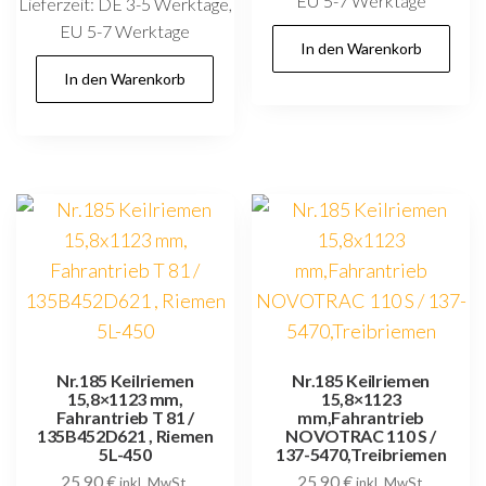
EU 5-7 Werktage
Lieferzeit:
DE 3-5 Werktage,
EU 5-7 Werktage
In den Warenkorb
In den Warenkorb
Nr.185 Keilriemen
Nr.185 Keilriemen
15,8×1123 mm,
15,8×1123
Fahrantrieb T 81 /
mm,Fahrantrieb
135B452D621 , Riemen
NOVOTRAC 110 S /
5L-450
137-5470,Treibriemen
25,90
€
25,90
€
inkl. MwSt.
inkl. MwSt.