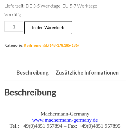
Lieferzeit:
DE 3-5 Werktage, EU 5-7 Werktage
Vorrätig
Nr.169
In den Warenkorb
Keilriemen,
MTD
Kategorie:
Keilriemen 5L(148-178,185-186)
754
0445,
Kupplungsriemen,
Beschreibung
Zusätzliche Informationen
Aufsitzmäher,
Riemen
5L
Beschreibung
500
Menge
Machermann-Germany
www.machermann-germany.de
Tel.: +49(0)4851 957894 – Fax: +49(0)4851 957895