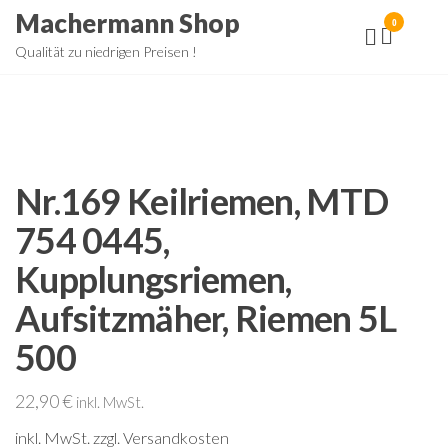
Zum
Machermann Shop
0
Inhalt
Qualität zu niedrigen Preisen !
springen
Nr.169 Keilriemen, MTD
754 0445,
Kupplungsriemen,
Aufsitzmäher, Riemen 5L
500
22,90
€
inkl. MwSt.
inkl. MwSt.
zzgl. Versandkosten