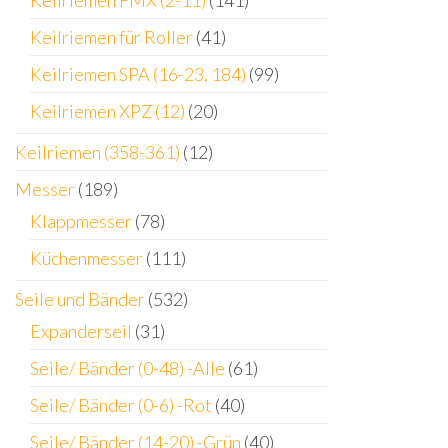
Keilriemen FMX (2-11)
(141)
Keilriemen für Roller
(41)
Keilriemen SPA (16-23, 184)
(99)
Keilriemen XPZ (12)
(20)
Keilriemen (358-361)
(12)
Messer
(189)
Klappmesser
(78)
Küchenmesser
(111)
Seile und Bänder
(532)
Expanderseil
(31)
Seile/ Bänder (0-48) -Alle
(61)
Seile/ Bänder (0-6) -Rot
(40)
Seile/ Bänder (14-20) -Grün
(40)