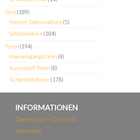
Tore
(189)
Fenster Sektionaltore
(5)
Sektionaltore
(184)
Türen
(194)
Hauseingangstüren
(8)
Kunststoff Türen
(8)
Sicherheitstüren
(178)
INFORMATIONEN
Datenschutz – (DS-GVO)
Impressum