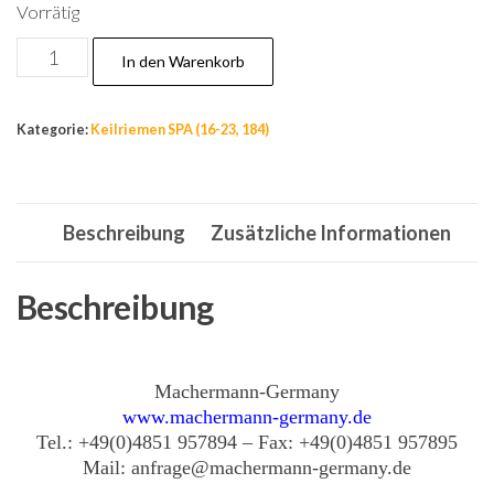
Vorrätig
Nr.18
In den Warenkorb
Riemen
12,7
Kategorie:
Keilriemen SPA (16-23, 184)
x
1092,
Keilriemen,
Beschreibung
Zusätzliche Informationen
Antriebskeilriemen,
Kupplungsriemen,
Rieme
Beschreibung
Menge
Machermann-Germany
www.machermann-germany.de
Tel.: +49(0)4851 957894 – Fax: +49(0)4851 957895
Mail: anfrage@machermann-germany.de