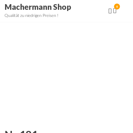
Zum
Machermann Shop
0
Inhalt
Qualität zu niedrigen Preisen !
springen