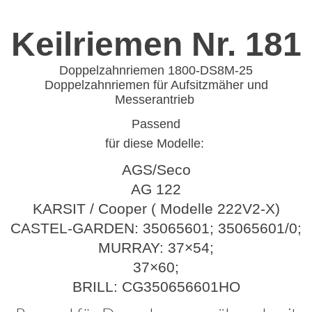
Keilriemen Nr. 181
Doppelzahnriemen 1800-DS8M-25
Doppelzahnriemen für Aufsitzmäher und
Messerantrieb
Passend
für diese Modelle:
AGS/Seco
AG 122
KARSIT
/ Cooper ( Modelle 222V2-X)
CASTEL-GARDEN: 35065601; 35065601/0;
MURRAY: 37×54;
37×60;
BRILL: CG350656601HO