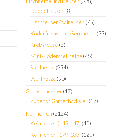
Fischnetze und Reusen
(528)
Doppelreusen
(8)
Fischreusen/Aalreusen
(75)
Köderfischsenke/Senknetze
(55)
Krebsreuse
(3)
Mini-Köderstellnetze
(45)
Stellnetze
(254)
Wurfnetze
(90)
Gartenhäcksler
(17)
Zubehör Gartenhäcksler
(17)
Keilriemen
(2124)
Keilriemen (145-147)
(40)
Keilriemen (179-183)
(120)