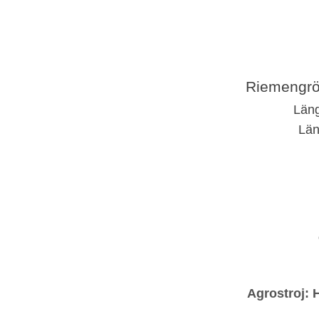
Riemengr
Län
Län
Agrostroj: