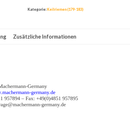
Zahnriemen
Kategorie:
Keilriemen (179-183)
Doppelzahnriemen
MTD
Agrostroj
ung
Zusätzliche Informationen
DS8
M20
2000
Menge
Machermann-Germany
.machermann-germany.de
51 957894 – Fax: +49(0)4851 957895
frage@machermann-germany.de