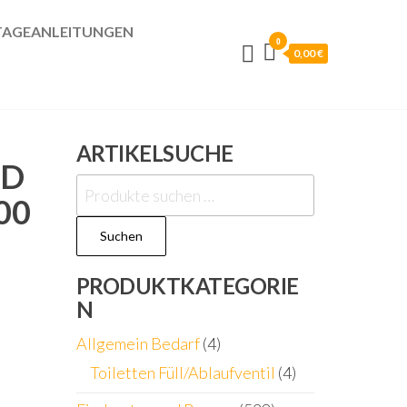
AGEANLEITUNGEN
0
0,00 €
ARTIKELSUCHE
TD
Suchen
00
nach:
Suchen
PRODUKTKATEGORIE
N
Allgemein Bedarf
(4)
Toiletten Füll/Ablaufventil
(4)