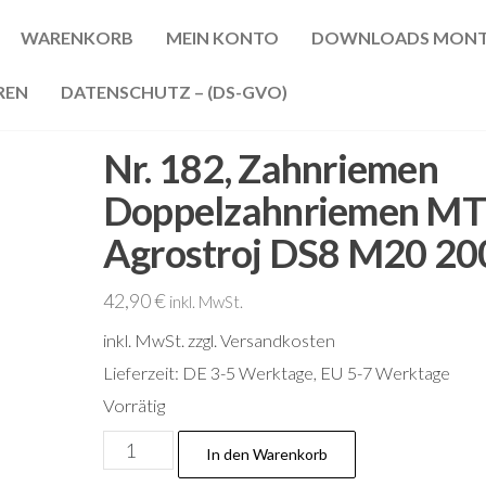
WARENKORB
MEIN KONTO
DOWNLOADS MONT
REN
DATENSCHUTZ – (DS-GVO)
Nr. 182, Zahnriemen
Doppelzahnriemen M
Agrostroj DS8 M20 20
42,90
€
inkl. MwSt.
inkl. MwSt.
zzgl. Versandkosten
Lieferzeit:
DE 3-5 Werktage, EU 5-7 Werktage
Vorrätig
Nr.
In den Warenkorb
182,