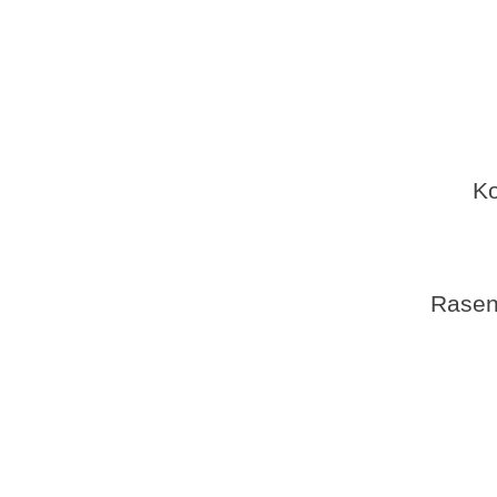
Einsat
Aufsi
K
Rasen