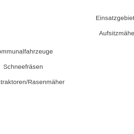
zgebiete
tzmähe
ommunalfahrzeuge
Schneefräsen
traktoren/Rasenmäher