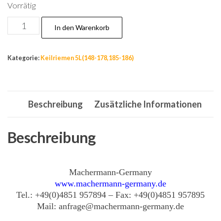
Vorrätig
Nr.185
In den Warenkorb
Keilriemen
15,8
Kategorie:
Keilriemen 5L(148-178,185-186)
x
1123
mm,Riemen,
Beschreibung
Zusätzliche Informationen
Fahrantrieb
Sprint
1500
Beschreibung
/
13AM45GC604
Machermann-Germany
Menge
www.machermann-germany.de
Tel.: +49(0)4851 957894 – Fax: +49(0)4851 957895
Mail: anfrage@machermann-germany.de