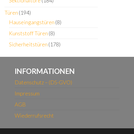
Sektionaltore
(184)
Türen
(194)
Hauseingangstüren
(8)
Kunststoff Türen
(8)
Sicherheitstüren
(178)
INFORMATIONEN
Datenschutz – (DS-GVO)
Impressum
AGB
Wiederrufsrecht