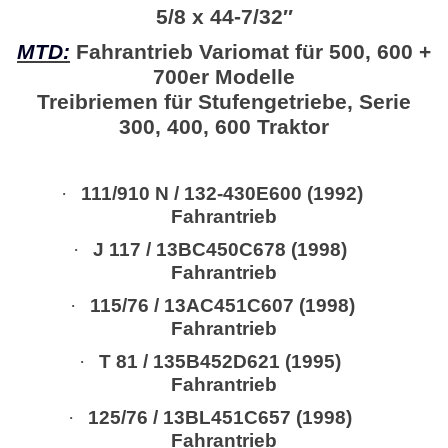
5/8 x 44-7/32″
MTD:
Fahrantrieb Variomat für 500, 600 +
700er Modelle
Treibriemen für Stufengetriebe, Serie
300, 400, 600 Traktor
·
111/910 N / 132-430E600 (1992)
Fahrantrieb
·
J 117 / 13BC450C678 (1998)
Fahrantrieb
·
115/76 / 13AC451C607 (1998)
Fahrantrieb
·
T 81 / 135B452D621 (1995)
Fahrantrieb
·
125/76 / 13BL451C657 (1998)
Fahrantrieb