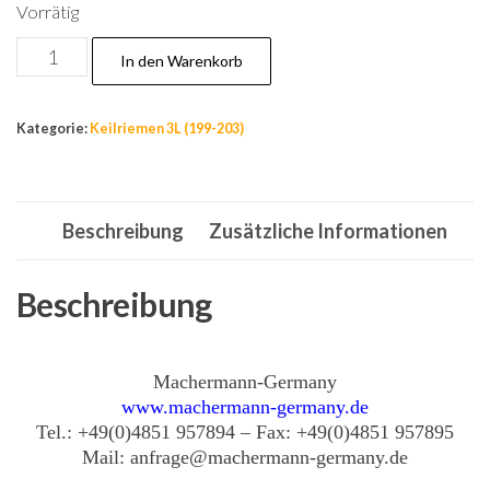
Vorrätig
Nr.189
In den Warenkorb
Keilriemen
4L-
Kategorie:
Keilriemen 3L (199-203)
520
,
Riemen
Beschreibung
Zusätzliche Informationen
12,7x1321
mm
La,Antriebsriemen
Beschreibung
für
GardenPower
Machermann-Germany
Menge
www.machermann-germany.de
Tel.: +49(0)4851 957894 – Fax: +49(0)4851 957895
Mail: anfrage@machermann-germany.de