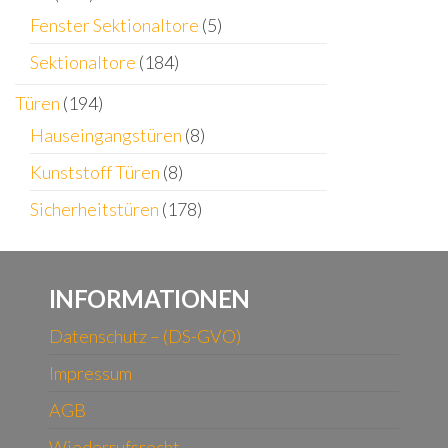
Fenster Sektionaltore
(5)
Sektionaltore
(184)
Türen
(194)
Hauseingangstüren
(8)
Kunststoff Türen
(8)
Sicherheitstüren
(178)
INFORMATIONEN
Datenschutz – (DS-GVO)
Impressum
AGB
Wiederrufsrecht