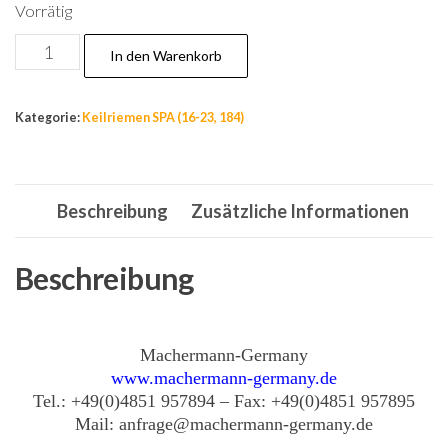
Vorrätig
Nr.19,
In den Warenkorb
12,7
X
Kategorie:
Keilriemen SPA (16-23, 184)
1499
Keilriemen,
Kupplungsriemen,
Beschreibung
Zusätzliche Informationen
Li:1499,
Ld:1559,
La:1562,
Beschreibung
SPA
Menge
Machermann-Germany
www.machermann-germany.de
Tel.: +49(0)4851 957894 – Fax: +49(0)4851 957895
Mail: anfrage@machermann-germany.de