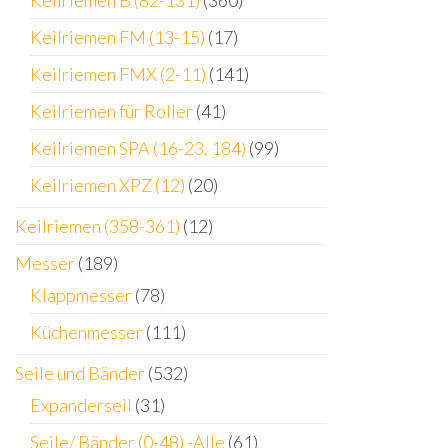
Keilriemen B (82-131)
(360)
Keilriemen FM (13-15)
(17)
Keilriemen FMX (2-11)
(141)
Keilriemen für Roller
(41)
Keilriemen SPA (16-23, 184)
(99)
Keilriemen XPZ (12)
(20)
Keilriemen (358-361)
(12)
Messer
(189)
Klappmesser
(78)
Küchenmesser
(111)
Seile und Bänder
(532)
Expanderseil
(31)
Seile/ Bänder (0-48) -Alle
(61)