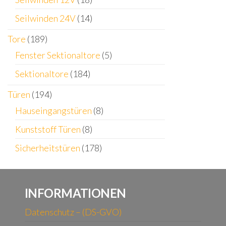
Seilwinden 24V
(14)
Tore
(189)
Fenster Sektionaltore
(5)
Sektionaltore
(184)
Türen
(194)
Hauseingangstüren
(8)
Kunststoff Türen
(8)
Sicherheitstüren
(178)
INFORMATIONEN
Datenschutz – (DS-GVO)