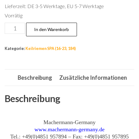
Lieferzeit:
DE 3-5 Werktage, EU 5-7 Werktage
Vorrätig
Nr.19,
In den Warenkorb
12,7
X
Kategorie:
Keilriemen SPA (16-23, 184)
1499
Kupplungsriemen,
Keilriemen,
Beschreibung
Zusätzliche Informationen
Antriebsriemen,
Zahnriemen
Menge
Beschreibung
Machermann-Germany
www.machermann-germany.de
Tel.: +49(0)4851 957894 – Fax: +49(0)4851 957895