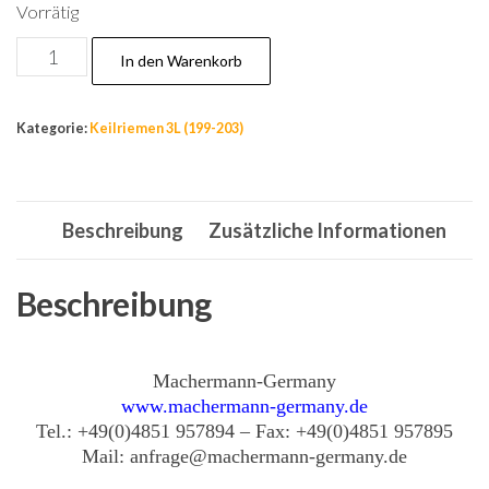
Vorrätig
Nr.194
In den Warenkorb
Keilriemen
12,7x2235
Kategorie:
Keilriemen 3L (199-203)
mm
La,
Antriebsriemen
Beschreibung
Zusätzliche Informationen
4L-
880,
Partner
Beschreibung
532
126
Machermann-Germany
520
www.machermann-germany.de
Menge
Tel.: +49(0)4851 957894 – Fax: +49(0)4851 957895
Mail: anfrage@machermann-germany.de