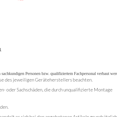
1
on sachkundigen Personen bzw. qualifiziertem Fachpersonal verbaut wer
se des jeweiligen Geräteherstellers beachten.
en- oder Sachschäden, die durch unqualifizierte Montage
rden.
handelt es sich bei den angebotenen Artikeln grundsätzlic