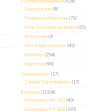
Fischnetze und Reusen
(528)
Doppelreusen
(8)
Fischreusen/Aalreusen
(75)
Köderfischsenke/Senknetze
(55)
Krebsreuse
(3)
Mini-Köderstellnetze
(45)
Stellnetze
(254)
Wurfnetze
(90)
Gartenhäcksler
(17)
Zubehör Gartenhäcksler
(17)
Keilriemen
(2124)
Keilriemen (145-147)
(40)
Keilriemen (179-183)
(120)