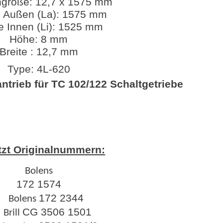
größe: 12,7 x 1575 mm
 Außen (La): 1575 mm
e Innen (Li): 1525 mm
Höhe: 8 mm
Breite : 12,7 mm
Type: 4L-620
ntrieb für TC 102/122 Schaltgetriebe
zt Originalnummern:
Bolens
172 1574
172 2344
Bolens
CG 3506 1501
rill