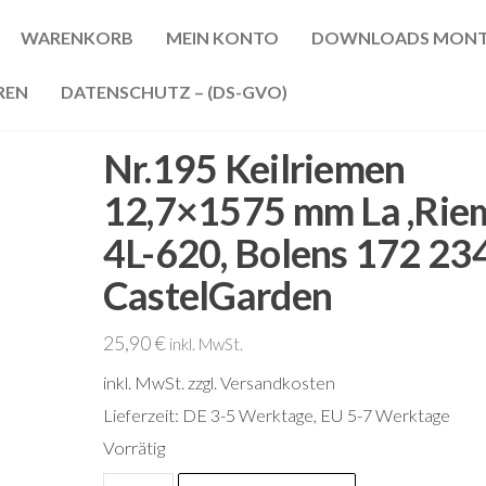
WARENKORB
MEIN KONTO
DOWNLOADS MONT
REN
DATENSCHUTZ – (DS-GVO)
Nr.195 Keilriemen
12,7×1575 mm La ,Rie
4L-620, Bolens 172 23
CastelGarden
25,90
€
inkl. MwSt.
inkl. MwSt.
zzgl. Versandkosten
Lieferzeit:
DE 3-5 Werktage, EU 5-7 Werktage
Vorrätig