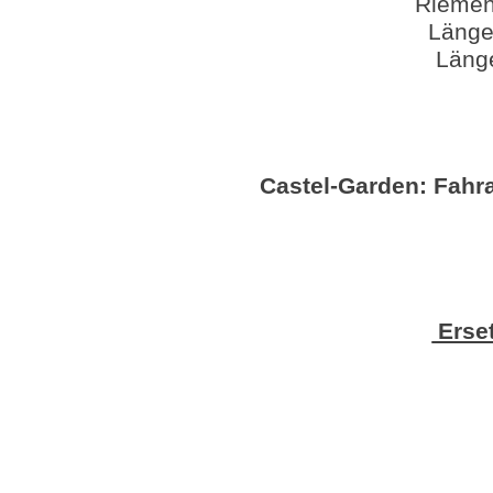
Riemen
Länge
Läng
Castel-Garden:
Fahra
Erset
B