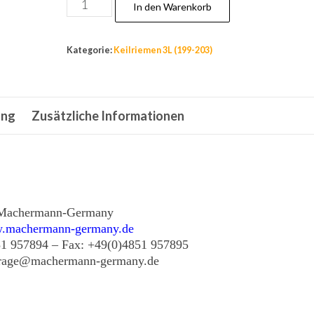
Nr.195
In den Warenkorb
Keilriemen
12,7x1575
Kategorie:
Keilriemen 3L (199-203)
mm
La
,Riemen
ung
Zusätzliche Informationen
4L-
620,
Bolens
172
2344,
Machermann-Germany
CastelGarden
.machermann-germany.de
Menge
51 957894 – Fax: +49(0)4851 957895
frage@machermann-germany.de