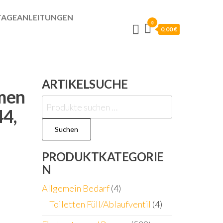
AGEANLEITUNGEN
0
0,00 €
ARTIKELSUCHE
men
Suchen
44,
nach:
Suchen
PRODUKTKATEGORIE
N
Allgemein Bedarf
(4)
Toiletten Füll/Ablaufventil
(4)