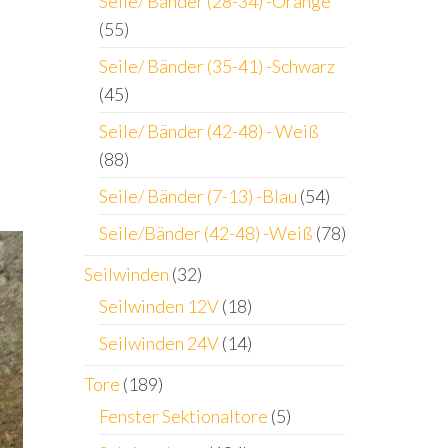
Seile/ Bänder (28-34) -Orange
(55)
Seile/ Bänder (35-41) -Schwarz
(45)
Seile/ Bänder (42-48) - Weiß
(88)
Seile/ Bänder (7-13) -Blau
(54)
Seile/Bänder (42-48) -Weiß
(78)
Seilwinden
(32)
Seilwinden 12V
(18)
Seilwinden 24V
(14)
Tore
(189)
Fenster Sektionaltore
(5)