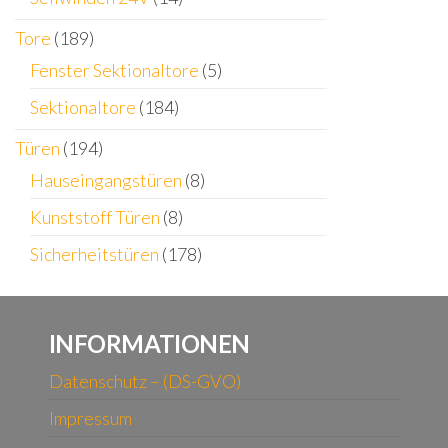
Tore
(189)
Fenster Sektionaltore
(5)
Sektionaltore
(184)
Türen
(194)
Hauseingangstüren
(8)
Kunststoff Türen
(8)
Sicherheitstüren
(178)
INFORMATIONEN
Datenschutz – (DS-GVO)
Impressum