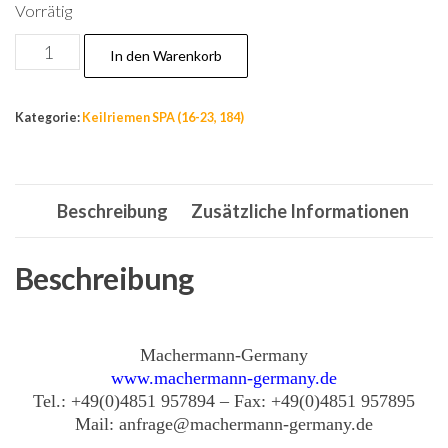
Vorrätig
Nr.20,
In den Warenkorb
12,7
X
Kategorie:
Keilriemen SPA (16-23, 184)
1867
Keilriemen,
Kupplungsriemen,
Beschreibung
Zusätzliche Informationen
Li:1867,
Ld:1927,
La:1930,
Beschreibung
SPA
Menge
Machermann-Germany
www.machermann-germany.de
Tel.: +49(0)4851 957894 – Fax: +49(0)4851 957895
Mail: anfrage@machermann-germany.de