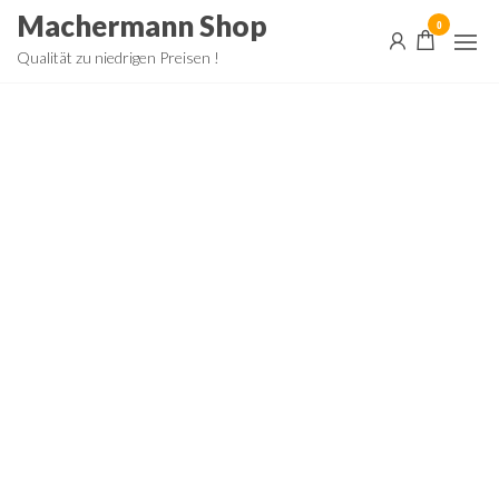
Zum
Machermann Shop
0
Inhalt
Qualität zu niedrigen Preisen !
springen