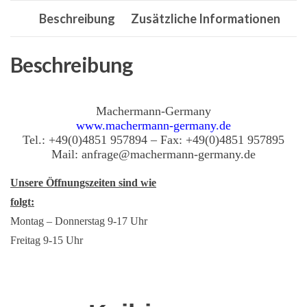
Li
Beschreibung
Zusätzliche Informationen
Antriebsriemen
25
x
Beschreibung
3010
Lw
Machermann-Germany
•
www.machermann-germany.de
Betonmischer
Tel.: +49(0)4851 957894 – Fax: +49(0)4851 957895
Mail: anfrage@machermann-germany.de
Menge
Unsere Öffnungszeiten sind wie
folgt:
Montag – Donnerstag 9-17 Uhr
Freitag 9-15 Uhr