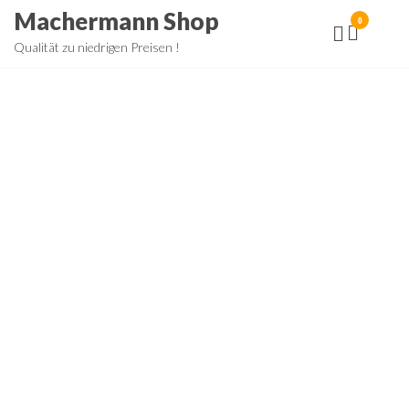
Zum
Machermann Shop
0
Inhalt
Qualität zu niedrigen Preisen !
springen