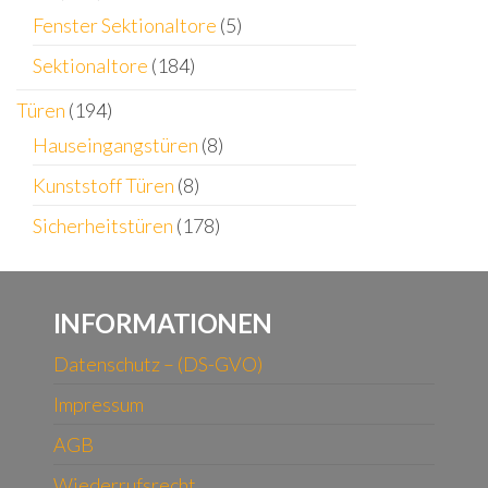
Fenster Sektionaltore
(5)
Sektionaltore
(184)
Türen
(194)
Hauseingangstüren
(8)
Kunststoff Türen
(8)
Sicherheitstüren
(178)
INFORMATIONEN
Datenschutz – (DS-GVO)
Impressum
AGB
Wiederrufsrecht