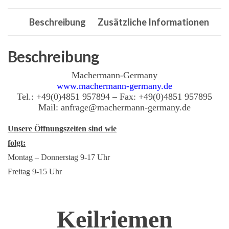
16
Beschreibung
Zusätzliche Informationen
Antriebsriemen
-
Freedom
Beschreibung
John
Machermann-Germany
Deere
www.machermann-germany.de
Menge
Tel.: +49(0)4851 957894 – Fax: +49(0)4851 957895
Mail: anfrage@machermann-germany.de
Unsere Öffnungszeiten sind wie
folgt:
Montag – Donnerstag 9-17 Uhr
Freitag 9-15 Uhr
Keilriemen